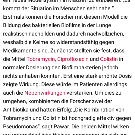
kommt der Situation im Menschen sehr nahe.“
Erstmals können die Forscher mit diesem Modell die
Bildung des bakteriellen Biofilms in der Lunge
realistisch nachbilden und dadurch nachvollziehen,
weshalb die Keime so widerstandsfähig gegen
Medikamente sind. Zunächst stellten sie fest, dass
die Mittel
Tobramycin
,
Ciprofloxacin
und
Colistin
in
normaler Dosierung den Biofilmbakterien jedoch
nichts anhaben konnten. Erst eine stark erhöhte Dosis
zeigte Wirkung. Diese würde im Patienten allerdings
auch die
Nebenwirkungen
verstärken. Um dies zu
umgehen, kombinierten die Forscher zwei der
Antibiotika und hatten Erfolg: „Die Kombination von
Tobramycin und Colistin ist hochgradig effektiv gegen
Pseudomonas“, sagt Pawar. Die beiden Mittel wirken
auf unterschiedliche Weisen, weswegen sie sich zur