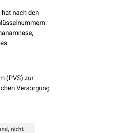
) hat nach den
chlüsselnummern
enanamnese,
hes
em (PVS) zur
lichen Versorgung