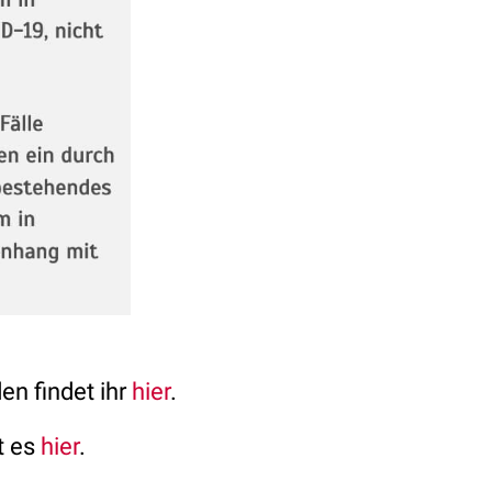
en findet ihr
hier
.
t es
hier
.