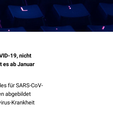
ID-19, nicht
t es
ab Januar
des für SARS-CoV-
n abgebildet
irus-Krankheit