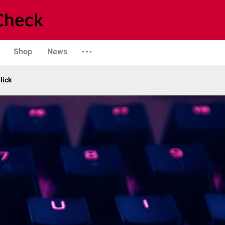
Shop
News
lick