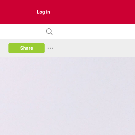
Log in
Share