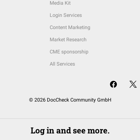
Media Kit
Login Services
Content Marketing
Market Research
CME sponsorship
All Services
© 2026 DocCheck Community GmbH
Log in and see more.