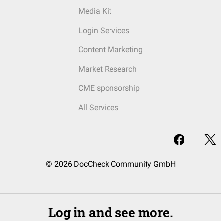
Media Kit
Login Services
Content Marketing
Market Research
CME sponsorship
All Services
© 2026 DocCheck Community GmbH
Log in and see more.