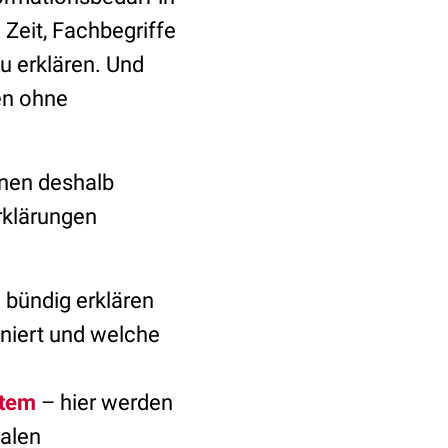
 Zeit, Fachbegriffe
 erklären. Und
en ohne
hnen deshalb
rklärungen
 bündig erklären
niert und welche
stem
– hier werden
ralen