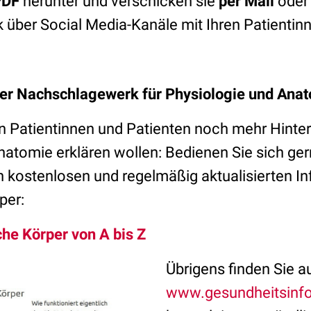
PDF
herunter und verschicken sie
per Mail
oder 
k über Social Media-Kanäle mit Ihren Patientin
ser Nachschlagewerk für Physiologie und Ana
n Patientinnen und Patienten noch mehr Hinte
atomie erklären wollen: Bedienen Sie sich gern
n kostenlosen und regelmäßig aktualisierten 
per:
he Körper von A bis Z
Übrigens finden Sie a
www.gesundheitsinfo