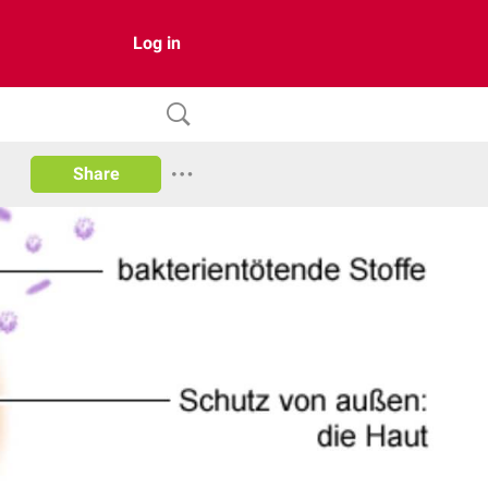
Log in
Share