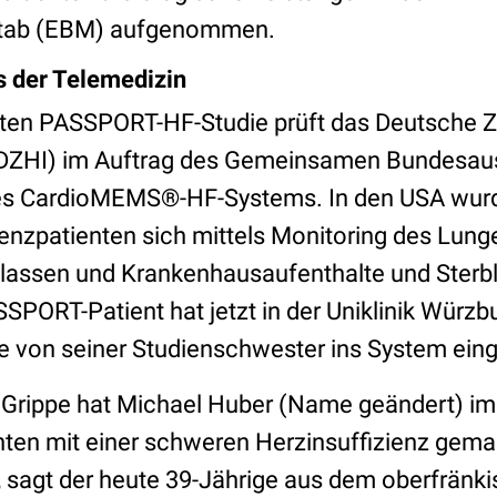
tab (EBM) aufgenommen.
 der Telemedizin
rten PASSPORT-HF-Studie prüft das Deutsche Z
 (DZHI) im Auftrag des Gemeinsamen Bundesa
s CardioMEMS®-HF-Systems. In den USA wurde 
ienzpatienten sich mittels Monitoring des Lun
lassen und Krankenhausaufenthalte und Sterbli
SSPORT-Patient hat jetzt in der Uniklinik Würz
e von seiner Studienschwester ins System ein
 Grippe hat Michael Huber (Name geändert) im 
ten mit einer schweren Herzinsuffizienz gema
“, sagt der heute 39-Jährige aus dem oberfrän