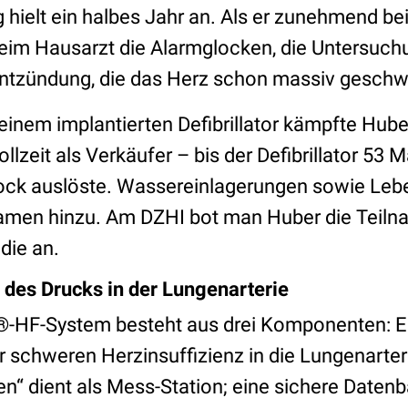
 hielt ein halbes Jahr an. Als er zunehmend be
n beim Hausarzt die Alarmglocken, die Untersuc
ntzündung, die das Herz schon massiv geschw
einem implantierten Defibrillator kämpfte Hube
llzeit als Verkäufer – bis der Defibrillator 53 Ma
ck auslöste. Wassereinlagerungen sowie Lebe
amen hinzu. Am DZHI bot man Huber die Teiln
ie an.
des Drucks in der Lungenarterie
HF-System besteht aus drei Komponenten: Ei
r schweren Herzinsuffizienz in die Lungenarteri
sen“ dient als Mess-Station; eine sichere Date