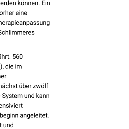
werden können. Ein
orher eine
Therapieanpassung
 Schlimmeres
hrt. 560
, die im
ner
nächst über zwölf
as System und kann
nsiviert
beginn angeleitet,
t und