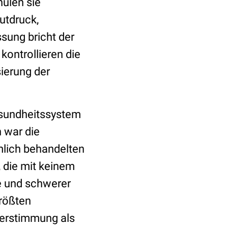
hulen sie
utdruck,
sung bricht der
kontrollieren die
sierung der
esundheitssystem
 war die
mlich behandelten
 die mit keinem
e und schwerer
größten
Verstimmung als