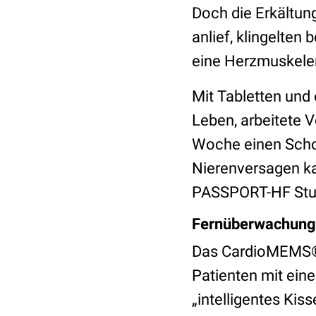
Doch die Erkältung
anlief, klingelte
eine Herzmuskele
Mit Tabletten und 
Leben, arbeitete Vo
Woche einen Scho
Nierenversagen k
PASSPORT-HF Stud
Fernüberwachung 
Das CardioMEMS®-
Patienten mit eine
„intelligentes Kis