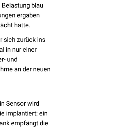
i Belastung blau
hungen ergaben
ächt hatte.
r sich zurück ins
l in nur einer
r- und
ahme an der neuen
n Sensor wird
e implantiert; ein
nbank empfängt die