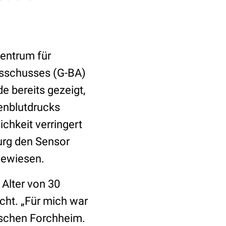
entrum für
usschusses (G-BA)
bereits gezeigt,
genblutdrucks
chkeit verringert
burg den Sensor
gewiesen.
Alter von 30
cht. „Für mich war
kischen Forchheim.