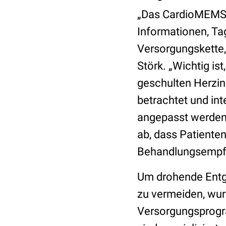
„Das CardioMEMS®-
Informationen, Tag
Versorgungskette, 
Störk. „Wichtig i
geschulten Herzins
betrachtet und in
angepasst werden
ab, dass Patiente
Behandlungsempf
Um drohende Entgl
zu vermeiden, wur
Versorgungsprogr