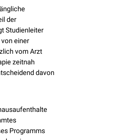
ängliche
il der
t Studienleiter
 von einer
zlich vom Arzt
apie zeitnah
ntscheidend davon
hausaufenthalte
immtes
eses Programms