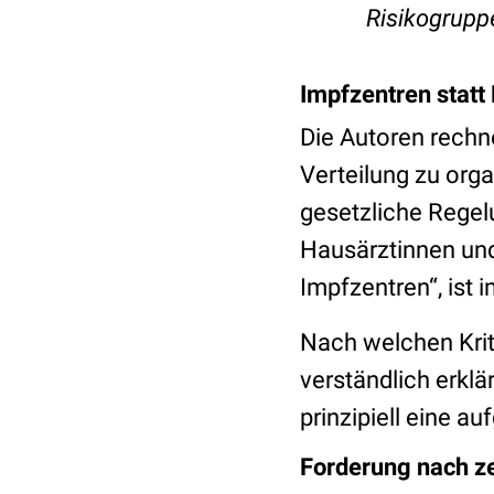
Risikogruppe
Impfzentren stat
Die Autoren rechn
Verteilung zu orga
gesetzliche Regelu
Hausärztinnen und
Impfzentren“, ist 
Nach welchen Krite
verständlich erklä
prinzipiell eine a
Forderung nach z