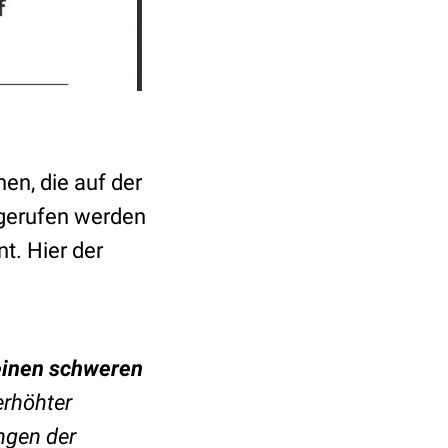
en, die auf der
fgerufen werden
t. Hier der
 einen schweren
erhöhter
ngen der