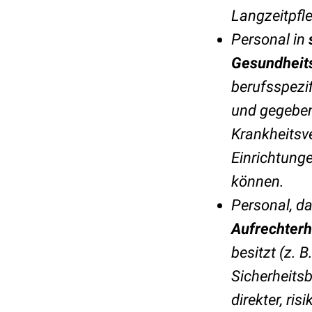
Langzeitpfl
Personal in
Gesundheits
berufsspezif
und gegeben
Krankheitsve
Einrichtunge
können.
Personal, d
Aufrechterh
besitzt (z. 
Sicherheitsb
direkter, ri