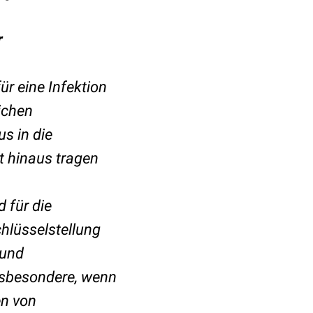
r
ür eine Infektion
ichen
us in die
t hinaus tragen
 für die
hlüsselstellung
 und
insbesondere, wenn
en von