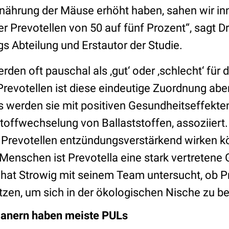
Ernährung der Mäuse erhöht haben, sahen wir inn
 Prevotellen von 50 auf fünf Prozent“, sagt Dr.
s Abteilung und Erstautor der Studie.
den oft pauschal als ‚gut‘ oder ‚schlecht‘ für 
 Prevotellen ist diese eindeutige Zuordnung aber
s werden sie mit positiven Gesundheitseffekten
offwechselung von Ballaststoffen, assoziiert.
 Prevotellen entzündungsverstärkend wirken k
Menschen ist Prevotella eine stark vertretene 
 hat Strowig mit seinem Team untersucht, ob Pr
tzen, um sich in der ökologischen Nische zu 
anern haben meiste PULs