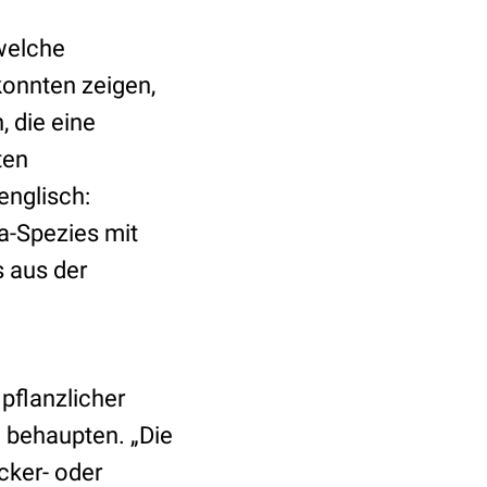
 welche
konnten zeigen,
, die eine
ten
englisch:
la-Spezies mit
 aus der
pflanzlicher
u behaupten. „Die
cker- oder