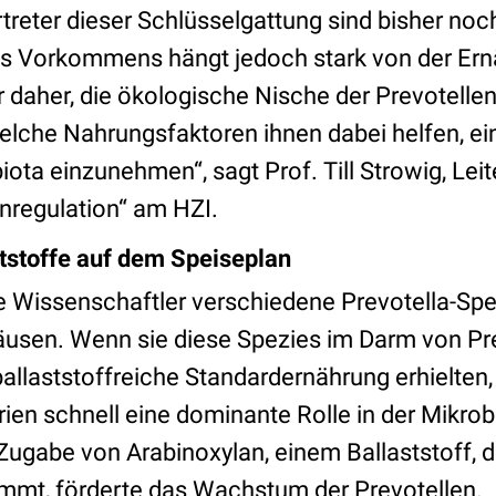
rtreter dieser Schlüsselgattung sind bisher noc
res Vorkommens hängt jedoch stark von der Ernä
r daher, die ökologische Nische der Prevotelle
elche Nahrungsfaktoren ihnen dabei helfen, e
biota einzunehmen“, sagt Prof. Till Strowig, Leit
nregulation“ am HZI.
ststoffe auf dem Speiseplan
ie Wissenschaftler verschiedene Prevotella-Spe
usen. Wenn sie diese Spezies im Darm von Pre
allaststoffreiche Standardernährung erhielten,
en schnell eine dominante Rolle in der Mikrobi
ugabe von Arabinoxylan, einem Ballaststoff, de
mmt, förderte das Wachstum der Prevotellen.