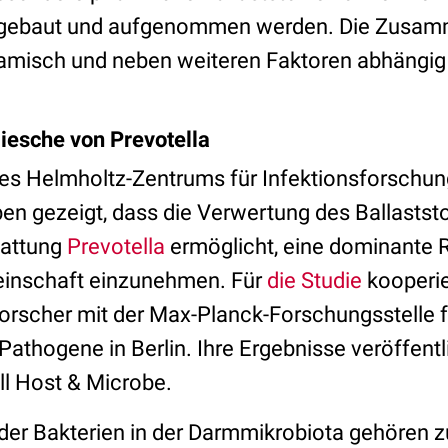
bgebaut und aufgenommen werden. Die Zusam
namisch und neben weiteren Faktoren abhängig
iesche von Prevotella
es Helmholtz-Zentrums für Infektionsforschung
n gezeigt, dass die Verwertung des Ballaststo
Gattung
Prevotella
ermöglicht, eine dominante Ro
einschaft einzunehmen. Für
die Studie
kooperie
rscher mit der Max-Planck-Forschungsstelle f
athogene in Berlin. Ihre Ergebnisse veröffentli
ll Host & Microbe.
 der Bakterien in der Darmmikrobiota gehören z