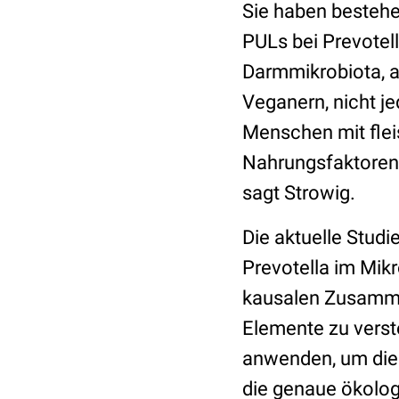
Sie haben bestehe
PULs bei Prevotell
Darmmikrobiota, a
Veganern, nicht j
Menschen mit flei
Nahrungsfaktoren f
sagt Strowig.
Die aktuelle Stud
Prevotella im Mik
kausalen Zusamme
Elemente zu verst
anwenden, um die
die genaue ökolog