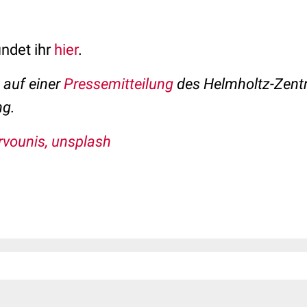
indet ihr
hier
.
t auf einer
Pressemitteilung
des Helmholtz-Zent
ng.
rvounis, unsplash