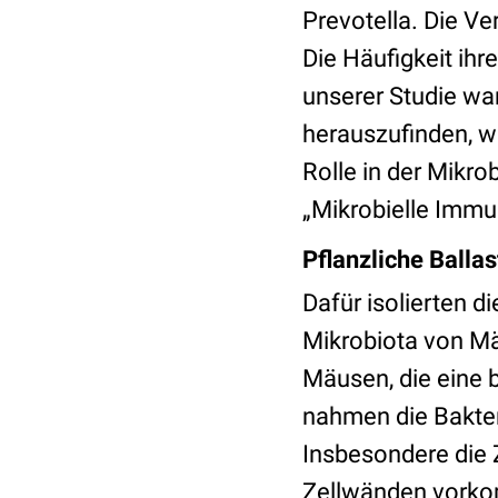
Prevotella. Die Ve
Die Häufigkeit ih
unserer Studie wa
herauszufinden, w
Rolle in der Mikro
„Mikrobielle Immu
Pflanzliche Balla
Dafür isolierten d
Mikrobiota von Mä
Mäusen, die eine b
nahmen die Bakteri
Insbesondere die Z
Zellwänden vorko