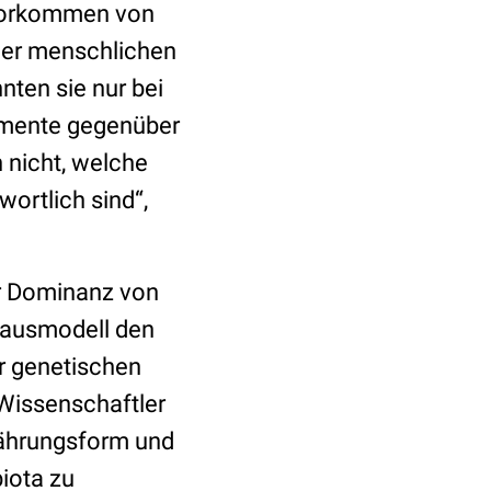
 Vorkommen von
 der menschlichen
nten sie nur bei
lemente gegenüber
 nicht, welche
ortlich sind“,
er Dominanz von
 Mausmodell den
 genetischen
 Wissenschaftler
nährungsform und
iota zu