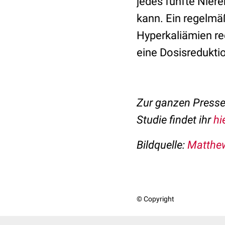
jedes fünfte Niere
kann. Ein regelmä
Hyperkaliämien re
eine Dosisreduktio
Zur ganzen Presse
Studie findet ihr
hi
Bildquelle:
Matthew
© Copyright