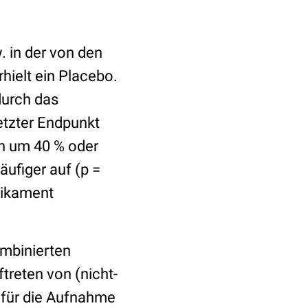
. in der von den
rhielt ein Placebo.
durch das
tzter Endpunkt
n um 40 % oder
äufiger auf (p =
dikament
ombinierten
reten von (nicht-
 für die Aufnahme