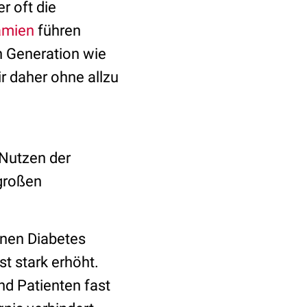
r oft die
ämien
führen
n Generation wie
r daher ohne allzu
 Nutzen der
 großen
inen Diabetes
st stark erhöht.
nd Patienten fast