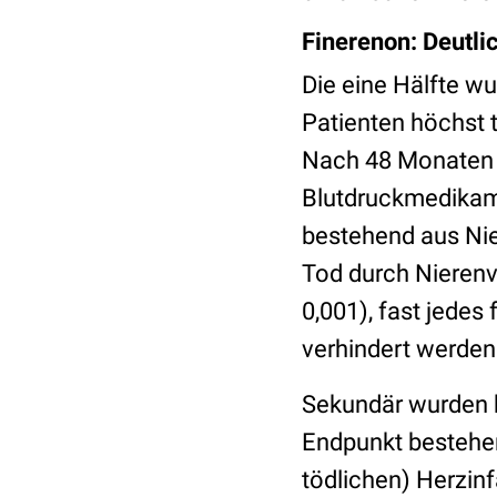
Finerenon: Deutl
Die eine Hälfte wu
Patienten höchst t
Nach 48 Monaten z
Blutdruckmedikam
bestehend aus Ni
Tod durch Nierenve
0,001), fast jede
verhindert werden
Sekundär wurden k
Endpunkt bestehen
tödlichen) Herzin