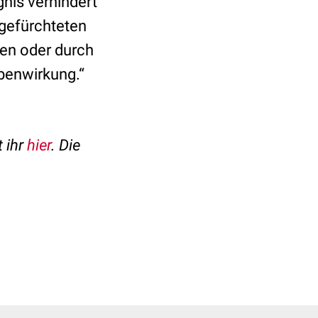
gnis verhindert
 gefürchteten
zen oder durch
ebenwirkung.“
 ihr
hier
. Die