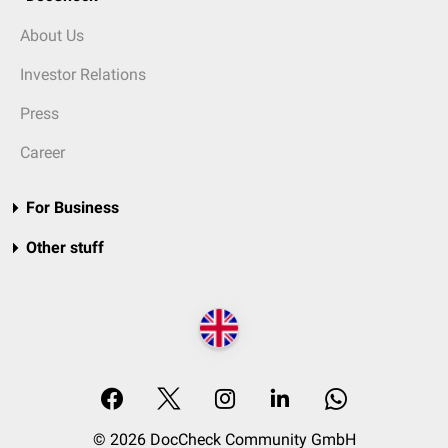
About Us
Investor Relations
Press
Career
For Business
Other stuff
© 2026 DocCheck Community GmbH