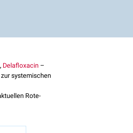
,
Delafloxacin
–
e zur systemischen
aktuellen Rote-