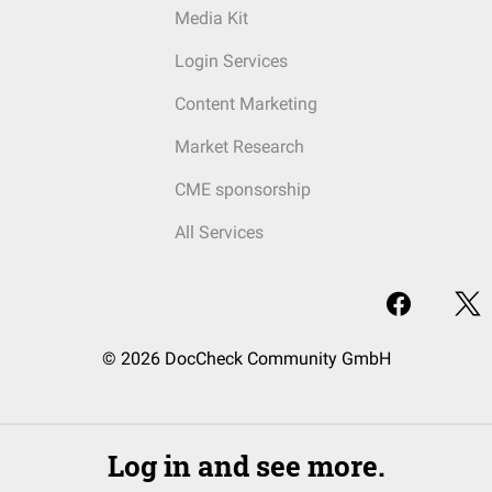
Media Kit
Login Services
Content Marketing
Market Research
CME sponsorship
All Services
© 2026 DocCheck Community GmbH
Log in and see more.