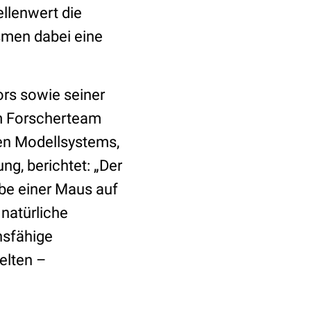
llenwert die
men dabei eine
ors sowie seiner
m Forscherteam
en Modellsystems,
ng, berichtet: „Der
be einer Maus auf
 natürliche
nsfähige
elten –