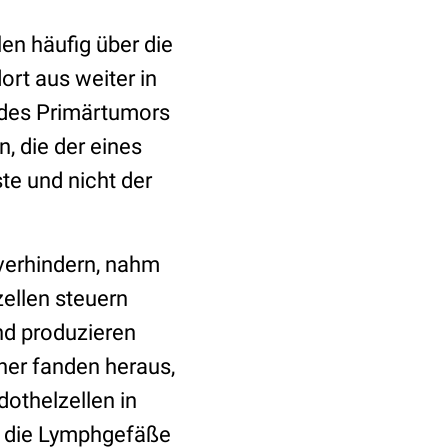
en häufig über die
rt aus weiter in
 des Primärtumors
, die der eines
te und nicht der
verhindern, nahm
ellen steuern
nd produzieren
her fanden heraus,
othelzellen in
eß die Lymphgefäße