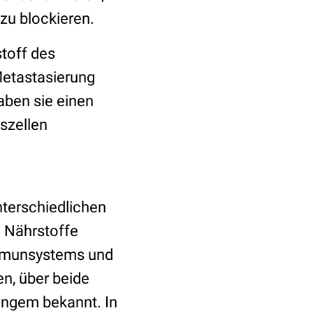
zu blockieren.
toff des
Metastasierung
aben sie einen
szellen
terschiedlichen
 Nährstoffe
 Immunsystems und
en, über beide
langem bekannt. In