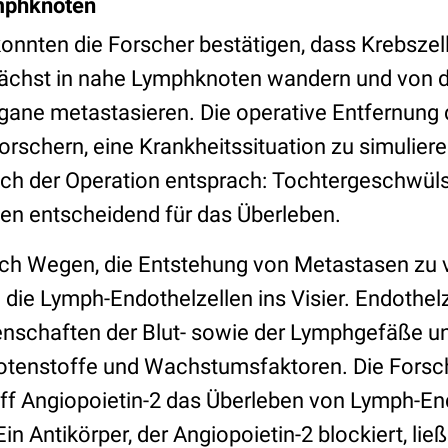
mphknoten
onnten die Forscher bestätigen, dass Krebszell
chst in nahe Lymphknoten wandern und von do
gane metastasieren. Die operative Entfernung
rschern, eine Krankheitssituation zu simulieren
ch der Operation entsprach: Tochtergeschwüls
n entscheidend für das Überleben.
ach Wegen, die Entstehung von Metastasen zu 
die Lymph-Endothelzellen ins Visier. Endothelz
genschaften der Blut- sowie der Lymphgefäße u
otenstoffe und Wachstumsfaktoren. Die Forsc
ff Angiopoietin-2 das Überleben von Lymph-End
in Antikörper, der Angiopoietin-2 blockiert, li