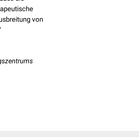
rapeutische
usbreitung von
“
ngszentrums