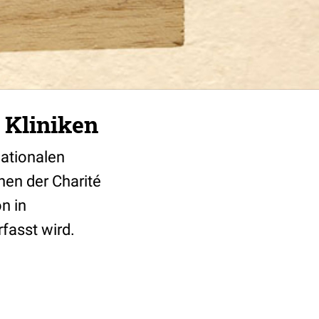
 Kliniken
Nationalen
nen der Charité
n in
fasst wird.