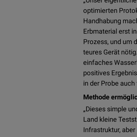
„Unser eigentlich
optimierten Protok
Handhabung macht,
Erbmaterial erst i
Prozess, und um di
teures Gerät nöti
einfaches Wasserb
positives Ergebni
in der Probe auch 
Methode ermöglich
„Dieses simple un
Land kleine Testst
Infrastruktur, abe