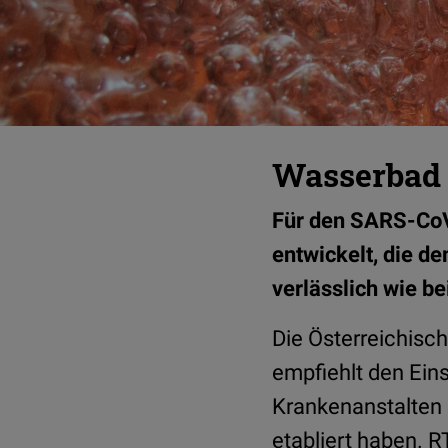
Wasserbad 
Für den SARS-CoV
entwickelt, die d
verlässlich wie b
Die Österreichisc
empfiehlt den Ein
Krankenanstalten 
etabliert haben. R