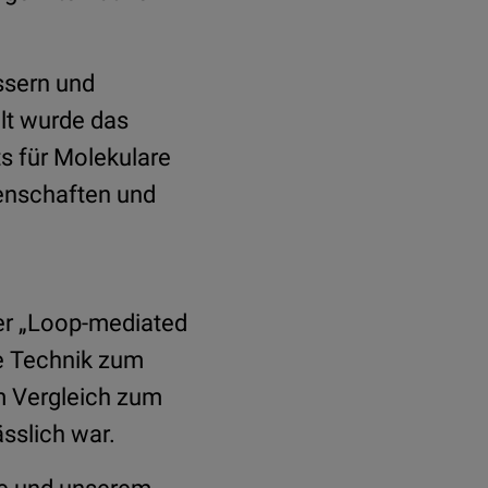
ssern und
lt wurde das
ts für Molekulare
enschaften und
er „Loop-mediated
te Technik zum
m Vergleich zum
ässlich war.