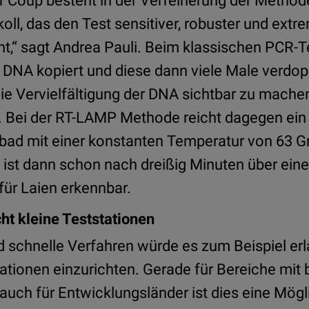
er Coup besteht in der Verfeinerung der Metho
oll, das den Test sensitiver, robuster und extre
“ sagt Andrea Pauli. Beim klassischen PCR-Tes
n DNA kopiert und diese dann viele Male verdop
e Vervielfältigung der DNA sichtbar zu machen, 
g. Bei der RT-LAMP Methode reicht dagegen ein 
ad mit einer konstanten Temperatur von 63 Gr
s ist dann schon nach dreißig Minuten über ei
für Laien erkennbar.
t kleine Teststationen
d schnelle Verfahren würde es zum Beispiel erl
ationen einzurichten. Gerade für Bereiche mit 
r auch für Entwicklungsländer ist dies eine Mögl