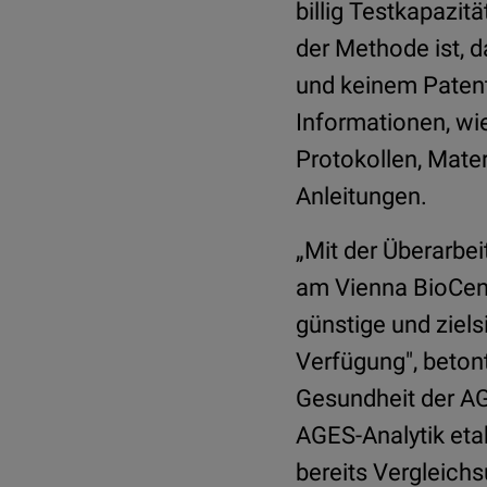
billig Testkapazitä
der Methode ist, 
und keinem Patent 
Informationen, wi
Protokollen, Mater
Anleitungen.
„Mit der Überarbe
am Vienna BioCent
günstige und ziels
Verfügung", betonte
Gesundheit der AG
AGES-Analytik et
bereits Vergleich