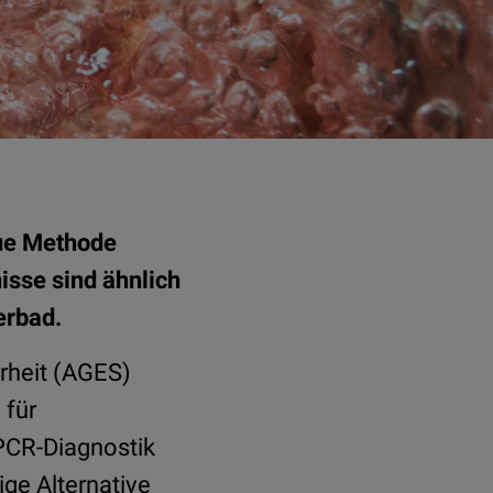
ue Methode
isse sind ähnlich
erbad.
rheit (AGES)
 für
 PCR-Diagnostik
ige Alternative