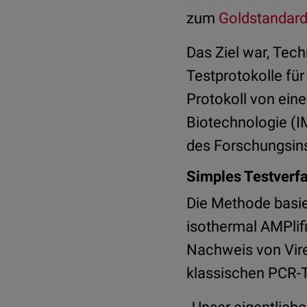
zum
Goldstandar
Das Ziel war, Tec
Testprotokolle fü
Protokoll von eine
Biotechnologie (
des Forschungsins
Simples Testverfa
Die Methode basi
isothermal AMPlif
Nachweis von Vire
klassischen PCR-Te