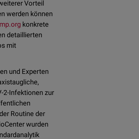
weiterer Vorteil
gen werden können
mp.org
konkrete
 detaillierten
os mit
nen und Experten
xistaugliche,
-2-Infektionen zur
ffentlichen
der Routine der
ioCenter wurden
ndardanalytik