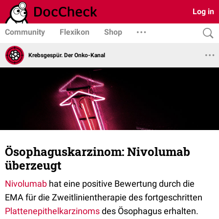
Log in
Community
Flexikon
Shop
Krebsgespür. Der Onko-Kanal
Ösophaguskarzinom: Nivolumab
überzeugt
Nivolumab
hat eine positive Bewertung durch die
EMA für die Zweitlinientherapie des fortgeschritten
Plattenepithelkarzinoms
des Ösophagus erhalten.