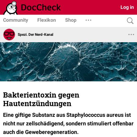
Log in
Community
Flexikon
Shop
Spezi. Der Nerd-Kanal
Bakterientoxin gegen
Hautentzündungen
Eine g
iftige Substanz aus Staphylococcus aureus ist
nicht nur zellschädigend, sondern stimuliert offenbar
auch die Geweberegeneration.