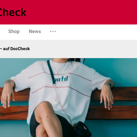
Shop
News
– auf DocCheck