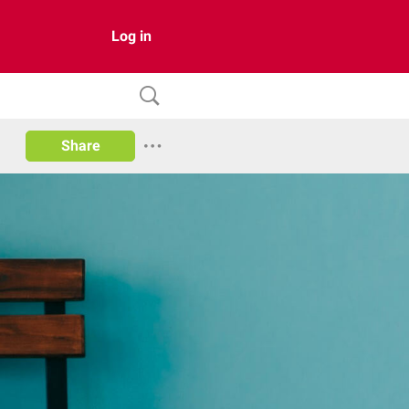
Log in
Share