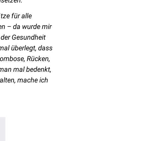
usetzen.
tze für alle
sen – da wurde mir
 der Gesundheit
mal überlegt, dass
hrombose, Rücken,
 man mal bedenkt,
alten, mache ich