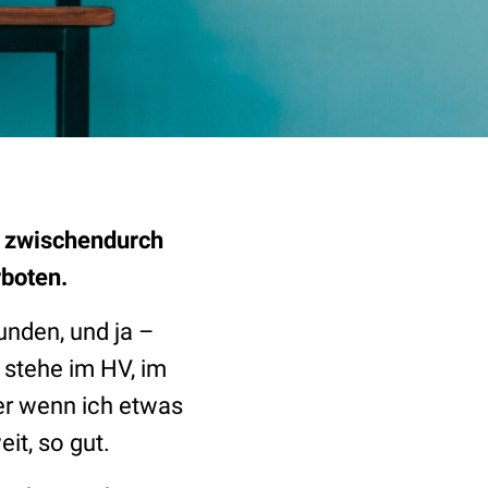
h zwischendurch
rboten.
unden, und ja –
 stehe im HV, im
er wenn ich etwas
it, so gut.