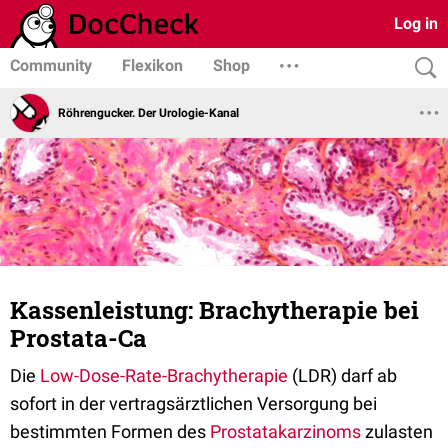
Log in
Community
Flexikon
Shop
Röhrengucker. Der Urologie-Kanal
Kassenleistung: Brachytherapie bei
Prostata-Ca
Die
Low-Dose-Rate-Brachytherapie
(LDR) darf ab
sofort in der vertragsärztlichen Versorgung bei
bestimmten Formen des
Prostatakarzinoms
zulasten