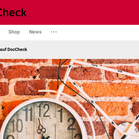
Shop
News
 auf DocCheck