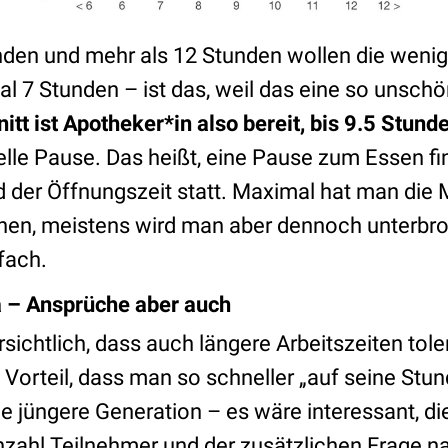
nden und mehr als 12 Stunden wollen die wenig
l 7 Stunden – ist das, weil das eine so unsch
tt ist Apotheker*in also bereit, bis 9.5 Stund
elle Pause. Das heißt, eine Pause zum Essen fin
der Öffnungszeit statt. Maximal hat man die M
hen, meistens wird man aber dennoch unterbr
fach.
da – Ansprüche aber auch
rsichtlich, dass auch längere Arbeitszeiten tole
 Vorteil, dass man so schneller „auf seine St
 die jüngere Generation – es wäre interessant, 
nzahl Teilnehmer und der zusätzlichen Frage n