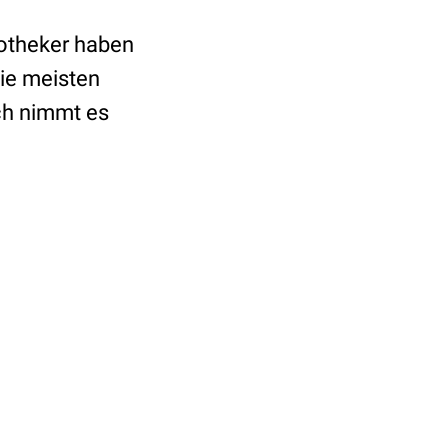
potheker haben
ie meisten
ch nimmt es