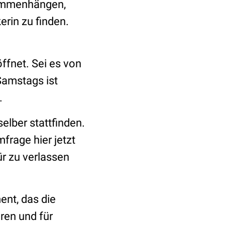
sammenhängen,
erin zu finden.
fnet. Sei es von
 Samstags ist
.
lber stattfinden.
frage hier jetzt
ür zu verlassen
.
ent, das die
ren und für