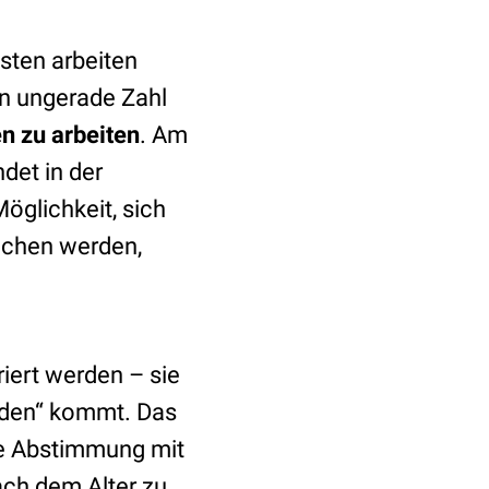
sten arbeiten
ön ungerade Zahl
en zu arbeiten
. Am
det in der
öglichkeit, sich
ochen werden,
riert werden – sie
unden“ kommt. Das
die Abstimmung mit
ach dem Alter zu