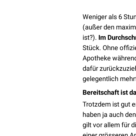
Weniger als 6 Stu
(außer den maxima
ist?).
I
m Durchschni
Stück. Ohne offizi
Apotheke während 
dafür zurückzuzie
gelegentlich mehr
Bereitschaft ist 
Trotzdem ist gut e
haben ja auch den
gilt vor allem für
einer grösseren A