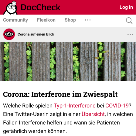
Log in
Community
Flexikon
Shop
Corona auf einen Blick
Corona: Interferone im Zwiespalt
Welche Rolle spielen
Typ-1-Interferone
bei
COVID-19
?
Eine Twitter-Userin zeigt in einer
Übersicht
, in welchen
Fällen Interferone helfen und wann sie Patienten
gefährlich werden können.