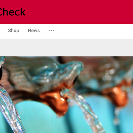
Shop
News