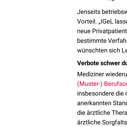
Jenseits betriebsw
Vorteil. „IGeL las
neue Privatpatien
bestimmte Verfah
wünschten sich Le
Verbote schwer d
Mediziner wiederum
(Muster-) Berufs
insbesondere die 
anerkannten Stand
die ärztliche Ther
ärztliche Sorgfalt