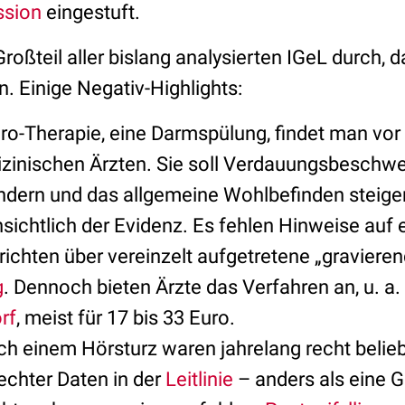
ssion
eingestuft.
Großteil aller bislang analysierten IGeL durch, 
n. Einige Negativ-Highlights:
ro-Therapie, eine Darmspülung, findet man vor 
izinischen Ärzten. Sie soll Verdauungsbeschw
indern und das allgemeine Wohlbefinden steige
sichtlich der Evidenz. Es fehlen Hinweise auf
richten über vereinzelt aufgetretene „graviere
g
. Dennoch bieten Ärzte das Verfahren an, u. a.
rf
, meist für 17 bis 33 Euro.
ch einem Hörsturz waren jahrelang recht belie
echter Daten in der
Leitlinie
– anders als eine G