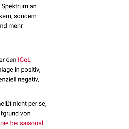
s Spektrum an
ikern, sondern
and mehr
ber den
IGeL-
age in positiv,
nziell negativ,
ißt nicht per se,
ufgrund von
pie bei saisonal