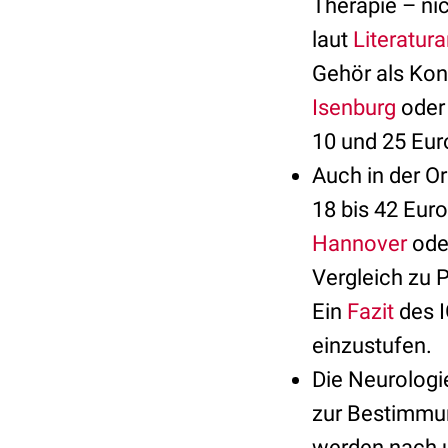
Therapie – ni
laut
Literatur
Gehör als Kont
Isenburg
ode
10 und 25 Eur
Auch in der Or
18 bis 42 Eur
Hannover
ode
Vergleich zu 
Ein
Fazit
des I
einzustufen.
Die Neurologie
zur Bestimmun
werden nach u