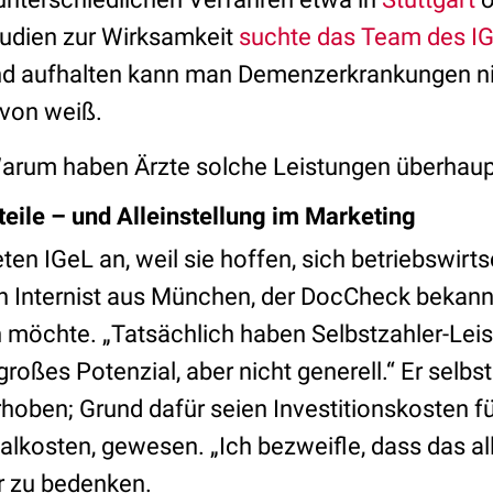
udien zur Wirksamkeit
suchte das Team des I
nd aufhalten kann man Demenzerkrankungen n
von weiß.
 Warum haben Ärzte solche Leistungen überhaup
ile – und Alleinstellung im Marketing
eten IGeL an, weil sie hoffen, sich betriebswirt
ein Internist aus München, der DocCheck bekannt
 möchte. „Tatsächlich haben Selbstzahler-Lei
großes Potenzial, aber nicht generell.“ Er selbs
hoben; Grund dafür seien Investitionskosten fü
lkosten, gewesen. „Ich bezweifle, dass das al
 er zu bedenken.