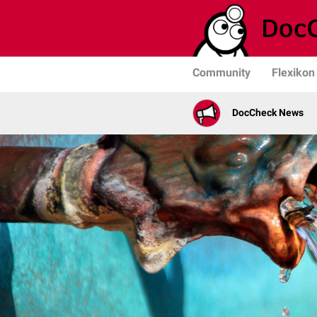
Community
Flexikon
DocCheck News