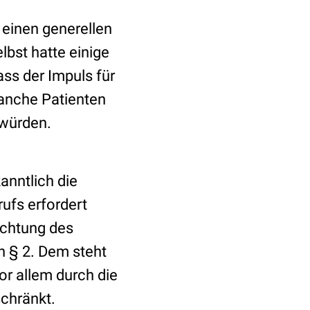
h einen generellen
lbst hatte einige
ss der Impuls für
anche Patienten
 würden.
anntlich die
ufs erfordert
achtung des
n § 2. Dem steht
or allem durch die
schränkt.