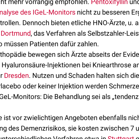
cht mehr vorrangig empfohlen.
Pentoxifyllin
un
analyse des IGeL-Monitors
nicht zu besseren E
rollen. Dennoch bieten etliche HNO-Ärzte, u. a
r
Dortmund
, das Verfahren als Selbstzahler-Le
o müssen Patienten dafür zahlen.
thopädie bewegen sich Ärzte abseits der Eviden
o Hyaluronsäure-Injektionen bei Kniearthrose a
r
Dresden
. Nutzen und Schaden halten sich di
Placebo oder keiner Injektion werden Schmerzen
GeL-Monitors: Die Behandlung sei als „tendenzi
 ist vor zwielichtigen Angeboten ebenfalls nich
g des Demenzrisikos, sie kosten zwischen 7 u
nterschiedlichen Verfahren etwa in
Stuttgart
o