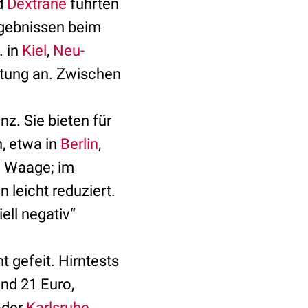
d
Dextrane
führten
rgebnissen beim
. in
Kiel
,
Neu-
istung an. Zwischen
z. Sie bieten für
n, etwa in
Berlin
,
e Waage; im
 leicht reduziert.
ell negativ“
t gefeit. Hirntests
nd 21 Euro,
der
Karlsruhe