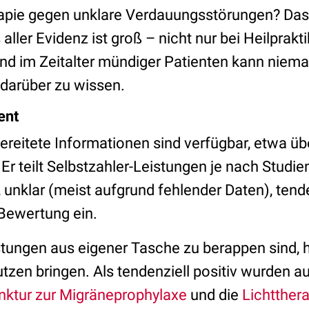
apie gegen unklare Verdauungsstörungen? Da
 aller Evidenz ist groß – nicht nur bei Heilprakt
Und im Zeitalter mündiger Patienten kann niem
 darüber zu wissen.
ent
ereitete Informationen sind verfügbar, etwa ü
r teilt Selbstzahler-Leistungen je nach Studienl
v, unklar (meist aufgrund fehlender Daten), tende
 Bewertung ein.
ungen aus eigener Tasche zu berappen sind, he
tzen bringen. Als tendenziell positiv wurden a
ktur zur Migräneprophylaxe
und die
Lichtthera