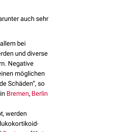
darunter auch sehr
allem bei
erden und diverse
rn. Negative
 einen möglichen
nde Schäden“, so
 in
Bremen
,
Berlin
bt, werden
lukokortikoid-