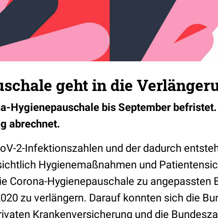
schale geht in die Verlänger
na-Hygienepauschale bis September befristet.
ig abrechnet.
oV-2-Infektionszahlen und der dadurch entste
ichtlich Hygienemaßnahmen und Patientensich
die Corona-Hygienepauschale zu angepassten 
020 zu verlängern. Darauf konnten sich die B
Privaten Krankenver­sicherung und die Bundes