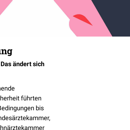
ung
 Das ändert sich
hende
erheit führten
Bedingungen bis
undesärztekammer,
zahnärztekammer