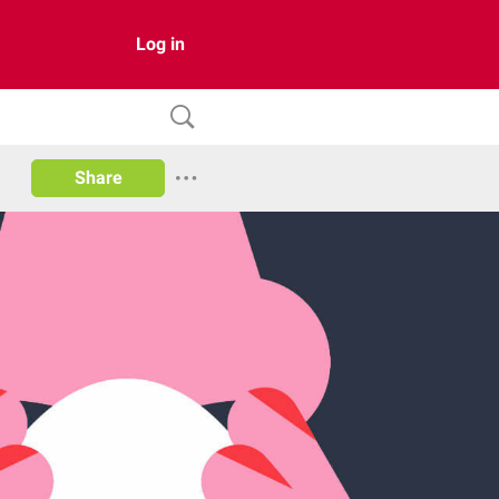
Log in
Share