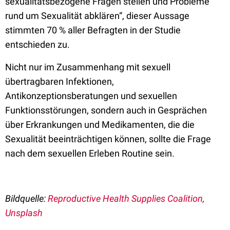
sexualitätsbezogene Fragen stellen und Probleme
rund um Sexualität abklären“, dieser Aussage
stimmten 70 % aller Befragten in der Studie
entschieden zu.
Nicht nur im Zusammenhang mit sexuell
übertragbaren Infektionen,
Antikonzeptionsberatungen und sexuellen
Funktionsstörungen, sondern auch in Gesprächen
über Erkrankungen und Medikamenten, die die
Sexualität beeinträchtigen können, sollte die Frage
nach dem sexuellen Erleben Routine sein.
Bildquelle:
Reproductive Health Supplies Coalition,
Unsplash