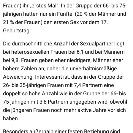
Frauen) ihr „erstes Mal“. In der Gruppe der 66- bis 75-
jährigen hatten nur ein Fünftel (20 % der Männer und
21 % der Frauen) den ersten Sex vor dem 17.
Geburtstag.
Die durchschnittliche Anzahl der Sexualpartner liegt
bei heterosexuellen Frauen bei 6,1 und bei Männern
bei 9,8. Frauen geben eher niedrigere, Männer eher
höhere Zahlen an, daher die unverhältnismäßige
Abweichung. Interessant ist, dass in der Gruppe der
26- bis 35-jährigen Frauen mit 7,4 Partnern eine
doppelt so hohe Anzahl wie in der Gruppe der 66- bis
75-jährigen mit 3,8 Partnern angegeben wird, obwohl
die jüngeren Frauen noch mehr aktive Jahre vor sich
haben.
Besonders außerhalb einer festen Beziehung sind