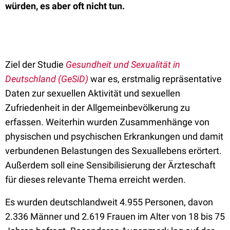
würden, es aber oft nicht tun.
Ziel der Studie
Gesundheit und Sexualität in
Deutschland (GeSiD)
war es, erstmalig repräsentative
Daten zur sexuellen Aktivität und sexuellen
Zufriedenheit in der Allgemeinbevölkerung zu
erfassen. Weiterhin wurden Zusammenhänge von
physischen und psychischen Erkrankungen und damit
verbundenen Belastungen des Sexuallebens erörtert.
Außerdem soll eine Sensibilisierung der Ärzteschaft
für dieses relevante Thema erreicht werden.
Es wurden deutschlandweit 4.955 Personen, davon
2.336 Männer und 2.619 Frauen im Alter von 18 bis 75