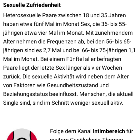
Sexuelle Zufriedenheit
Heterosexuelle Paare zwischen 18 und 35 Jahren
haben etwa fünf Mal im Monat Sex, die 36- bis 55-
jährigen etwa vier Mal im Monat. Mit zunehmendem
Alter nehmen die Frequenzen ab, bei den 56- bis 65-
jährigen sind es 2,7 Mal und bei 66- bis 75-jährigen 1,1
Mal im Monat. Bei einem Fünftel aller befragten
Paare liegt der letzte Sex länger als vier Wochen
zurück. Die sexuelle Aktivität wird neben dem Alter
von Faktoren wie Gesundheitszustand und
Beziehungsstatus beeinflusst. Menschen, die aktuell
Single sind, sind im Schnitt weniger sexuell aktiv.
Folge dem Kanal
Intimbereich
für
weitere Gynäkologie-Themen.