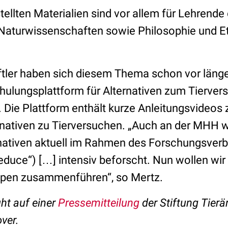
stellten Materialien sind vor allem für Lehrende 
aturwissenschaften sowie Philosophie und Et
ler haben sich diesem Thema schon vor länge
chulungsplattform für Alternativen zum Tierver
 Die Plattform enthält kurze Anleitungsvideos 
rnativen zu Tierversuchen. „Auch an der MHH 
rnativen aktuell im Rahmen des Forschungsve
educe“) […] intensiv beforscht. Nun wollen wi
ppen zusammenführen“, so Mertz.
uht auf einer
Pressemitteilung
der Stiftung Tierär
ver.