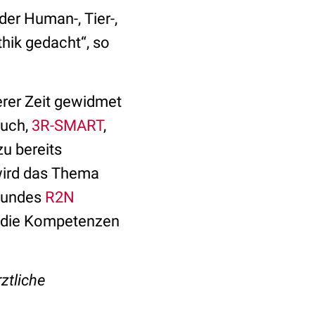
der Human-, Tier-,
hik gedacht“, so
rer Zeit gewidmet
such,
3R-SMART
,
zu bereits
wird das Thema
rbundes
R2N
r die Kompetenzen
ztliche