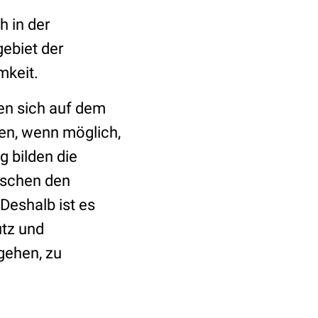
h in der
ebiet der
mkeit.
sen sich auf dem
ten, wenn möglich,
g bilden die
ischen den
Deshalb ist es
utz und
gehen, zu