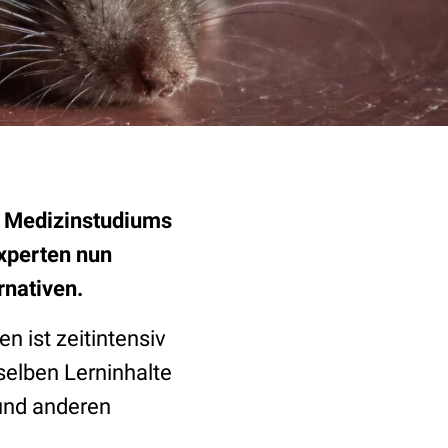
s Medizinstudiums
xperten nun
rnativen.
n ist zeitintensiv
selben Lerninhalte
 und anderen