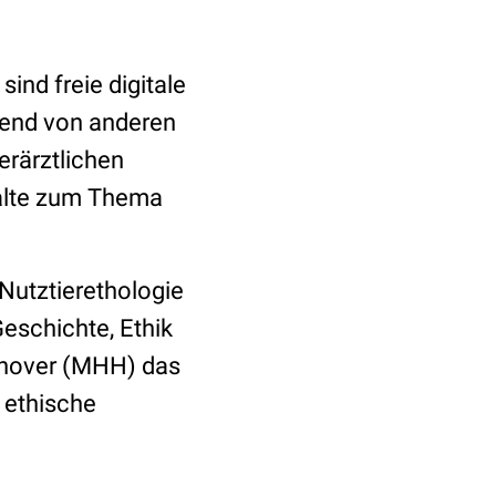
ind freie digitale
eßend von anderen
erärztlichen
alte zum Thema
 Nutztierethologie
Geschichte, Ethik
nnover (MHH) das
 ethische