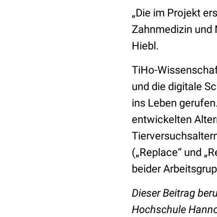
„Die im Projekt er
Zahnmedizin und N
Hiebl.
TiHo-Wissenschaft
und die digitale S
ins Leben gerufen.
entwickelten Alte
Tierversuchsalte
(„Replace“ und „R
beider Arbeitsgru
Dieser Beitrag ber
Hochschule Hanno