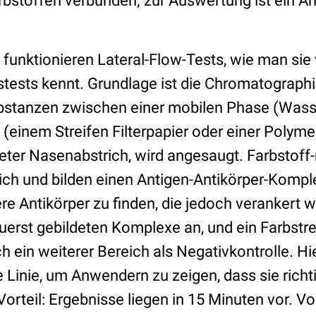
rbstoffen verbunden; zur Auswertung ist ein A
 funktionieren Lateral-Flow-Tests, wie man sie
ests kennt. Grundlage ist die Chromatographie
bstanzen zwischen einer mobilen Phase (Wasse
(einem Streifen Filterpapier oder einer Polymerf
teter Nasenabstrich, wird angesaugt. Farbstoff
sich und bilden einen Antigen-Antikörper-Kompl
ere Antikörper zu finden, die jedoch verankert 
zuerst gebildeten Komplexe an, und ein Farbstrei
h ein weiterer Bereich als Negativkontrolle. Hie
 Linie, um Anwendern zu zeigen, dass sie richt
orteil: Ergebnisse liegen in 15 Minuten vor. V