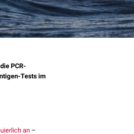
 die PCR-
ntigen-Tests im
uierlich an
–