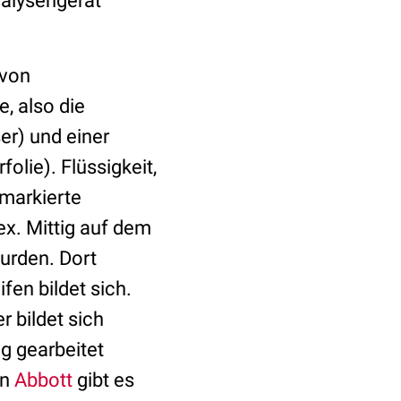
nalysengerät
 von
, also die
r) und einer
olie). Flüssigkeit,
-markierte
ex. Mittig auf dem
wurden. Dort
fen bildet sich.
r bildet sich
ig gearbeitet
on
Abbott
gibt es