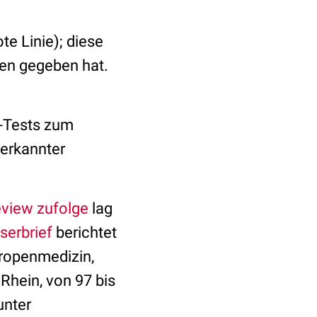
ote Linie); diese
ren gegeben hat.
-Tests zum
 erkannter
view zufolge
lag
serbrief
berichtet
/Tropenmedizin,
Rhein, von 97 bis
unter