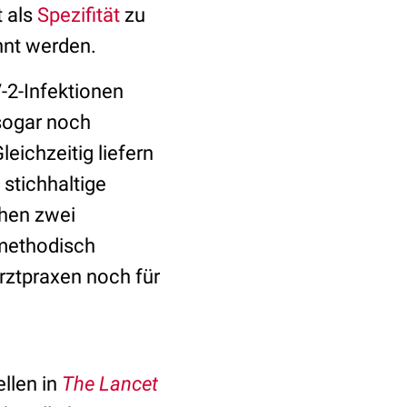
t als
Spezifität
zu
kannt werden.
-2-Infektionen
 sogar noch
eichzeitig liefern
stichhaltige
hen zwei
 methodisch
Arztpraxen noch für
llen in
The Lancet