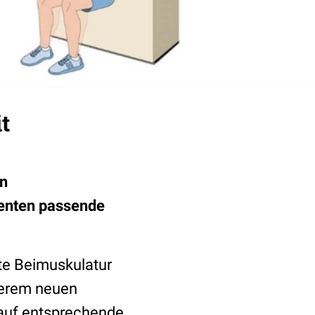
t
en
ienten passende
te Beimuskulatur
nserem neuen
auf entsprechende