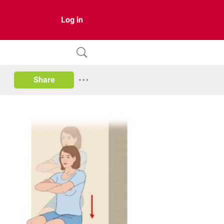
Log in
Share