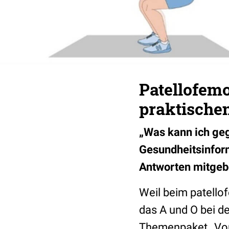
Patellofemo
praktische
„Was kann ich ge
Gesundheitsinform
Antworten mitgebe
Weil beim patello
das A und O bei d
Themenpaket „Vor