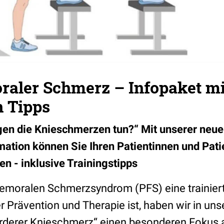
raler Schmerz – Infopaket mi
n Tipps
gen die Knieschmerzen tun?“ Mit unserer neu
ation können Sie Ihren Patientinnen und Pat
n - inklusive Trainingstipps
femoralen Schmerzsyndrom (PFS) eine trainier
er Prävention und Therapie ist, haben wir in u
derer Knieschmerz“ einen besonderen Fokus 