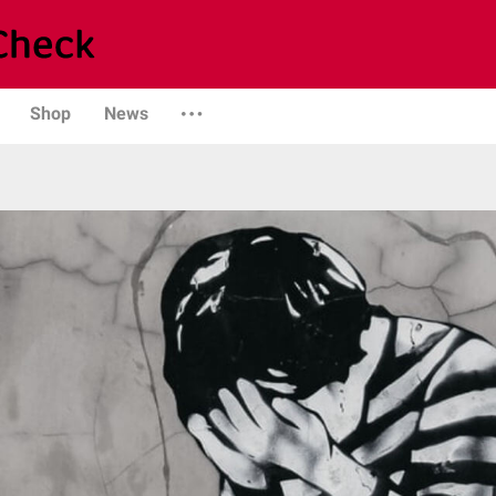
Shop
News