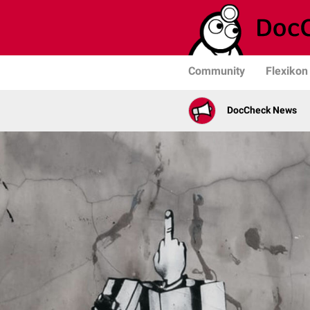
Community
Flexikon
DocCheck News