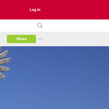
Log in
Share