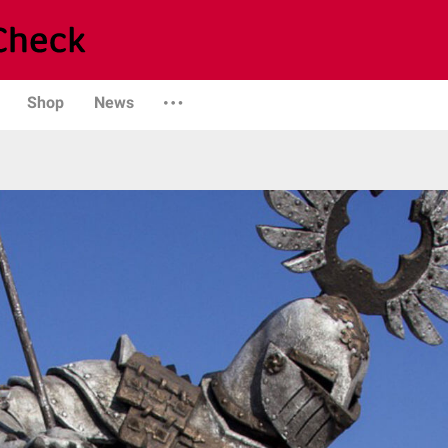
Shop
News