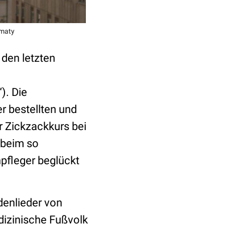
rmaty
 den letzten
). Die
r bestellten und
r Zickzackkurs bei
 beim so
pfleger beglückt
denlieder von
dizinische Fußvolk