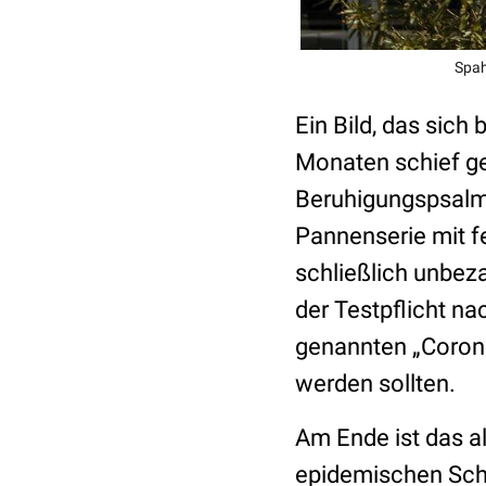
Spah
Ein Bild, das sich
Monaten schief ge
Beruhigungspsalme
Pannenserie mit f
schließlich unbez
der Testpflicht n
genannten „Corona
werden sollten.
Am Ende ist das al
epidemischen Schl