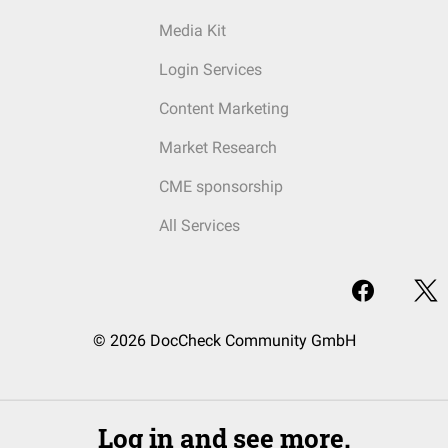
Media Kit
Login Services
Content Marketing
Market Research
CME sponsorship
All Services
© 2026 DocCheck Community GmbH
Log in and see more.