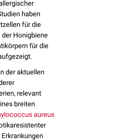
allergischer
 Studien haben
zellen für die
 der Honigbiene
ikörpern für die
ufgezeigt.
n der aktuellen
derer
rien, relevant
ines breiten
hylococcus aureus
otikaresistenter
r Erkrankungen