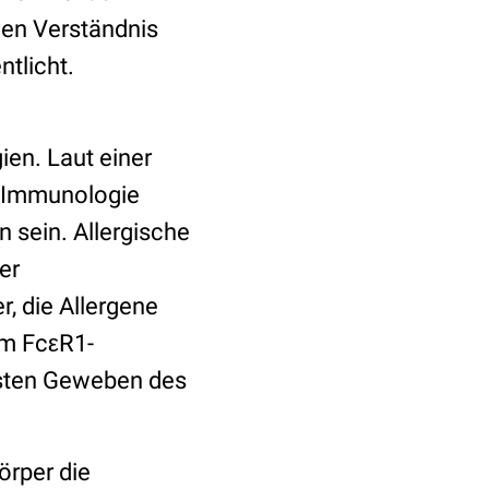
nen Verständnis
entlicht.
ien. Laut einer
e Immunologie
n sein. Allergische
er
r, die Allergene
em FcεR1-
isten Geweben des
örper die