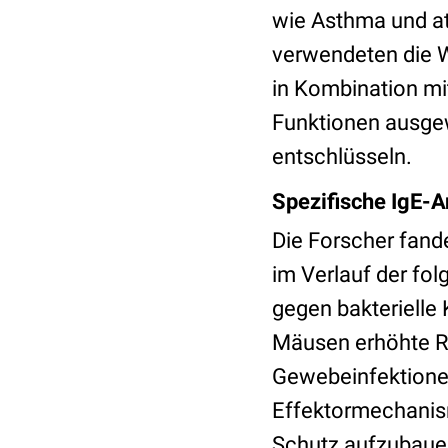
wie Asthma und at
verwendeten die W
in Kombination mi
Funktionen ausge
entschlüsseln.
Spezifische IgE-
Die Forscher fand
im Verlauf der fo
gegen bakterielle
Mäusen erhöhte R
Gewebeinfektionen
Effektormechanism
Schutz aufzubaue