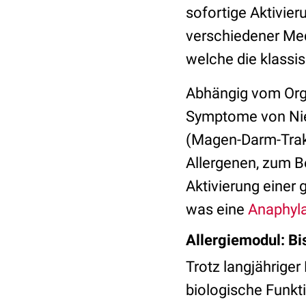
sofortige Aktivier
verschiedener Med
welche die klassi
Abhängig vom Org
Symptome von Ni
(Magen-Darm-Trakt
Allergenen, zum Be
Aktivierung einer
was eine
Anaphyl
Allergiemodul: Bis
Trotz langjährige
biologische Funkti