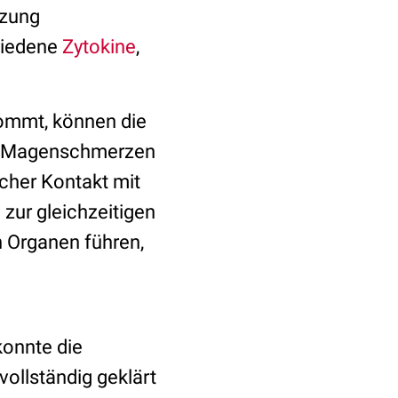
tzung
hiedene
Zytokine
,
ommt, können die
d Magenschmerzen
cher Kontakt mit
 zur gleichzeitigen
n Organen führen,
konnte die
vollständig geklärt