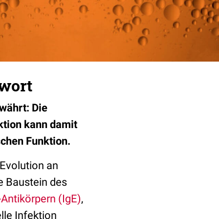
wort
währt: Die
ktion kann damit
schen Funktion.
 Evolution an
e Baustein des
Antikörpern (IgE)
,
le Infektion