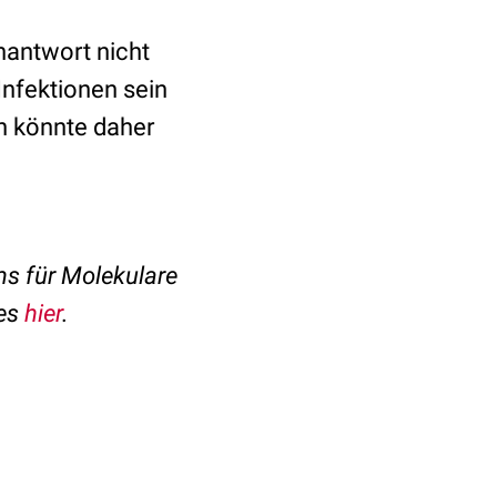
nantwort nicht
Infektionen sein
n könnte daher
s für Molekulare
 es
hier
.