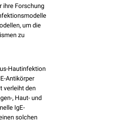
r ihre Forschung
nfektionsmodelle
odellen, um die
ismen zu
eus-Hautinfektion
E-Antikörper
 verleiht den
en-, Haut- und
elle IgE-
 einen solchen