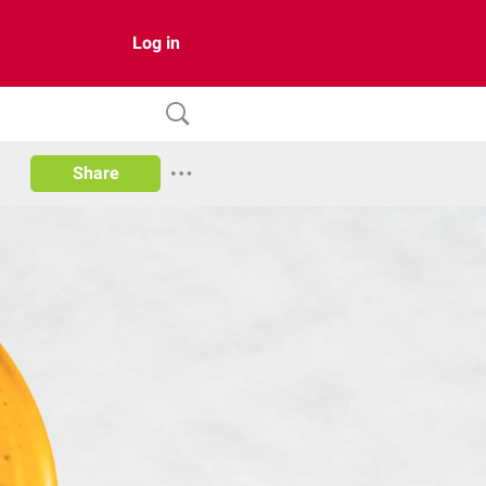
Log in
Share