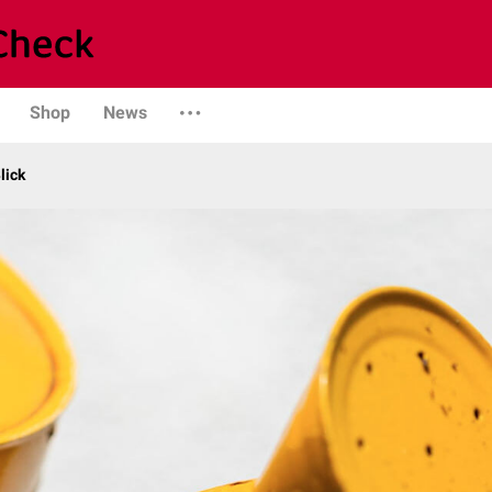
Shop
News
lick