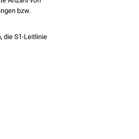
te Anzahl von
tungen bzw.
 die S1-Leitlinie