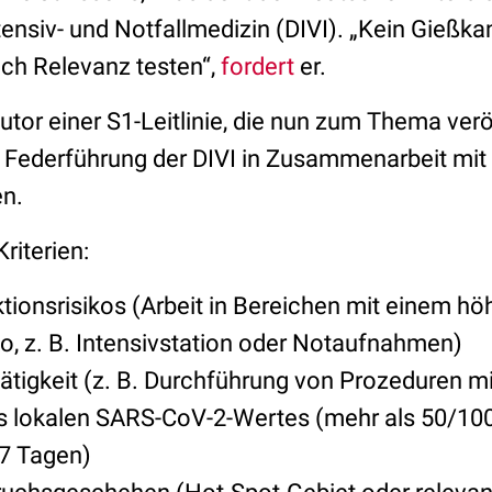
tensiv- und Notfallmedizin (DIVI). „Kein Gießka
ach Relevanz testen“,
fordert
er.
utor einer S1-Leitlinie, die nun zum Thema verö
r Federführung der DIVI in Zusammenarbeit mit
en.
Kriterien:
ktionsrisikos (Arbeit in Bereichen mit einem hö
ko, z. B. Intensivstation oder Notaufnahmen)
tätigkeit (z. B. Durchführung von Prozeduren m
s lokalen SARS-CoV-2-Wertes (mehr als 50/100
 7 Tagen)