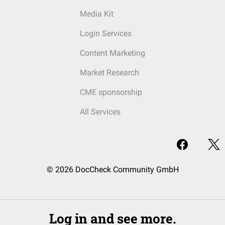
Media Kit
Login Services
Content Marketing
Market Research
CME sponsorship
All Services
© 2026 DocCheck Community GmbH
Log in and see more.