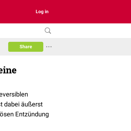
Log in
Share
eine
eversiblen
t dabei äußerst
atösen Entzündung