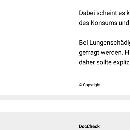
Dabei scheint es
des Konsums und d
Bei Lungenschädi
gefragt werden. Hä
daher sollte expl
© Copyright
DocCheck