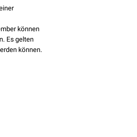
einer
tember können
. Es gelten
werden können.