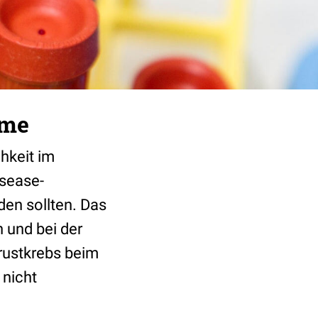
hme
chkeit im
isease-
en sollten. Das
 und bei der
Brustkrebs beim
nicht