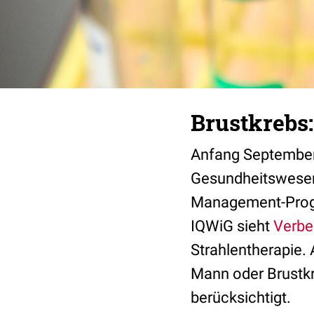
Brustkrebs
Anfang September w
Gesundheitswesen 
Management-Progr
IQWiG sieht
Verbe
Strahlentherapie.
Mann oder Brustk
berücksichtigt.