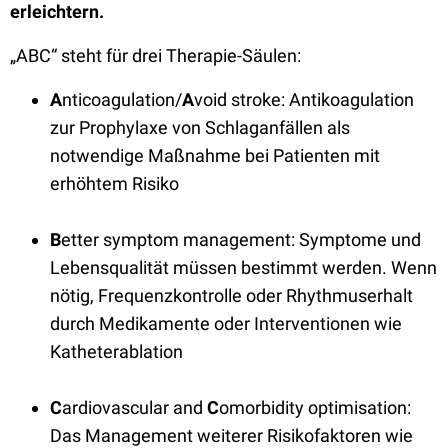
erleichtern.
„ABC“ steht für drei Therapie-Säulen:
A
nticoagulation/
A
void stroke: Antikoagulation
zur Prophylaxe von Schlaganfällen als
notwendige Maßnahme bei Patienten mit
erhöhtem Risiko
B
etter symptom management: Symptome und
Lebensqualität müssen bestimmt werden. Wenn
nötig, Frequenzkontrolle oder Rhythmuserhalt
durch Medikamente oder Interventionen wie
Katheterablation
C
ardiovascular and
C
omorbidity optimisation:
Das Management weiterer Risikofaktoren wie