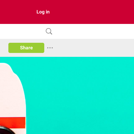
Log in
Share