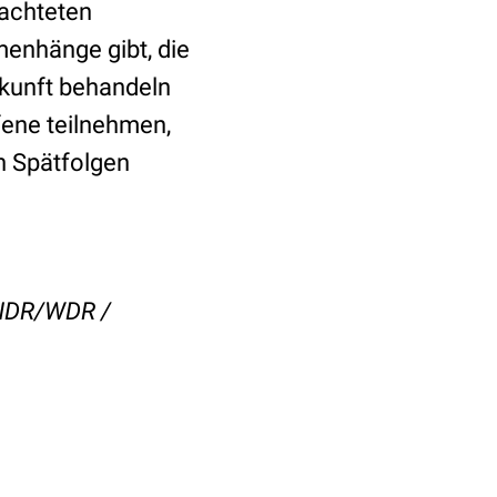
bachteten
nhänge gibt, die
ukunft behandeln
ffene teilnehmen,
n Spätfolgen
n NDR/WDR /