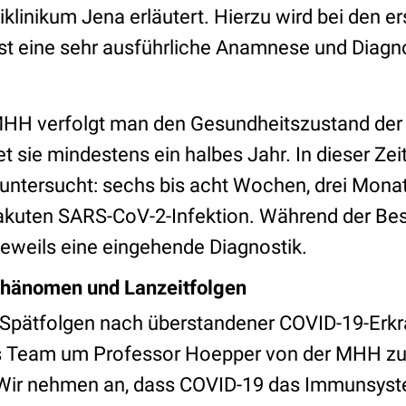
klinikum Jena erläutert. Hierzu wird bei den e
t eine sehr ausführliche Anamnese und Diagn
MHH verfolgt man den Gesundheitszustand der 
t sie mindestens ein halbes Jahr. In dieser Zei
 untersucht: sechs bis acht Wochen, drei Mona
kuten SARS-CoV-2-Infektion. Während der Bes
jeweils eine eingehende Diagnostik.
hänomen und Lanzeitfolgen
 Spätfolgen nach überstandener COVID-19-Erk
das Team um Professor Hoepper von der MHH zu
 „Wir nehmen an, dass COVID-19 das Immunsyst