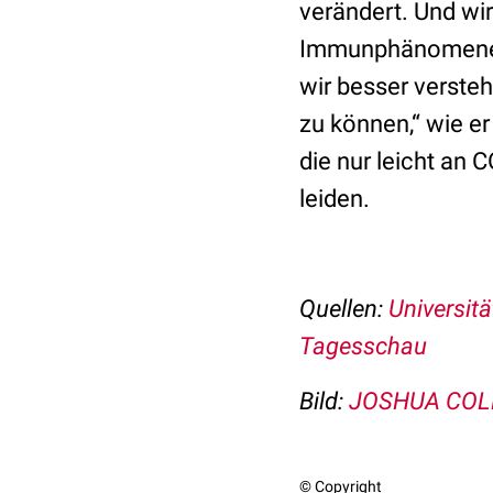
verändert. Und wi
Immunphänomenen
wir besser verste
zu können,“ wie er
die nur leicht an 
leiden.
Quellen:
Universit
Tagesschau
Bild:
JOSHUA COL
© Copyright