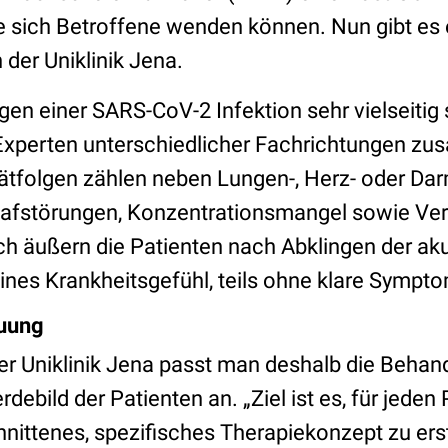
ie sich Betroffene wenden können. Nun gibt es
der Uniklinik Jena.
gen einer SARS-CoV-2 Infektion sehr vielseitig s
xperten unterschiedlicher Fachrichtungen zu
ätfolgen zählen neben Lungen-, Herz- oder D
lafstörungen, Konzentrationsmangel sowie Ver
h äußern die Patienten nach Abklingen der aku
eines Krankheitsgefühl, teils ohne klare Sympt
euung
er Uniklinik Jena passt man deshalb die Behan
debild der Patienten an. „Ziel ist es, für jeden 
hnittenes, spezifisches Therapiekonzept zu erst