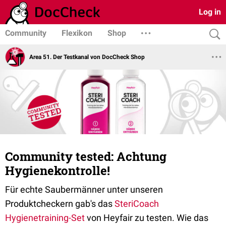
Log in
Community
Flexikon
Shop
Area 51. Der Testkanal von DocCheck Shop
Community tested: Achtung
Hygienekontrolle!
Für echte Saubermänner unter unseren
Produktcheckern gab's das
SteriCoach
Hygienetraining-Set
von Heyfair zu testen. Wie das