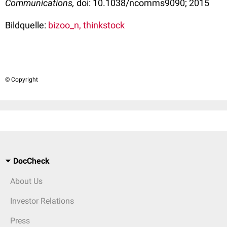
Communications,
doi: 10.1038/ncomms9090; 2015
Bildquelle:
bizoo_n, thinkstock
© Copyright
DocCheck
About Us
Investor Relations
Press