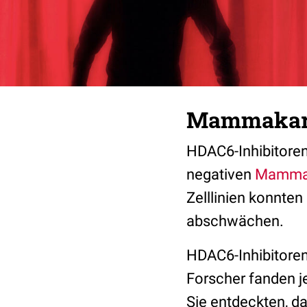
Mammakarzi
HDAC6-Inhibitore
negativen
Mamma
Zelllinien konnte
abschwächen.
HDAC6-Inhibitoren
Forscher fanden je
Sie entdeckten, d