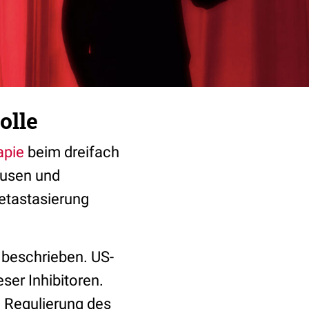
olle
apie
beim dreifach
äusen und
etastasierung
 beschrieben. US-
ser Inhibitoren.
 Regulierung des