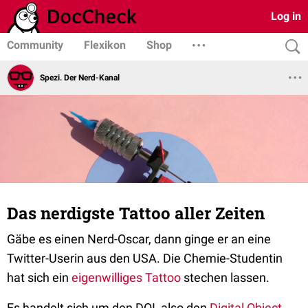
Log in
Community
Flexikon
Shop
Spezi. Der Nerd-Kanal
Das nerdigste Tattoo aller Zeiten
Gäbe es einen Nerd-Oscar, dann ginge er an eine
Twitter-Userin aus den USA. Die Chemie-Studentin
hat sich ein
eigenwilliges Tattoo
stechen lassen.
Es handelt sich um den DOI, also den
Digital Object