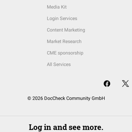
Media Kit
Login Services
Content Marketing
Market Research
CME sponsorship
All Services
© 2026 DocCheck Community GmbH
Log in and see more.