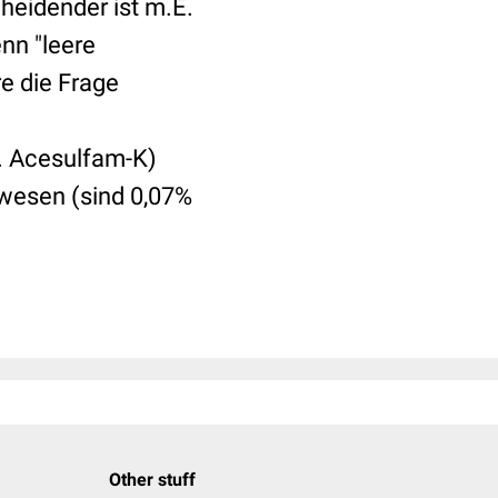
heidender ist m.E.
nn "leere
e die Frage
. Acesulfam-K)
wesen (sind 0,07%
Other stuff