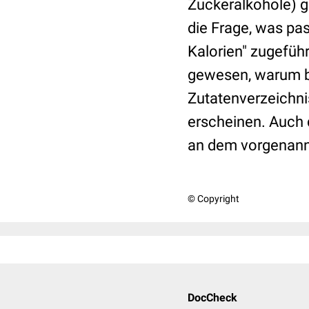
Zuckeralkohole) g
die Frage, was pa
Kalorien" zugeführ
gewesen, warum bs
Zutatenverzeichn
erscheinen. Auch 
an dem vorgenann
© Copyright
DocCheck