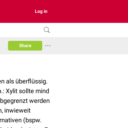
Log in
Share
n als überflüssig.
 Xylit sollte mind
 abgegrenzt werden
n, inwieweit
rnativen (bspw.