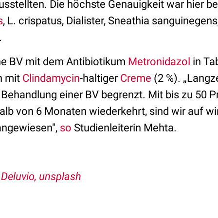
usstellten. Die höchste Genauigkeit war hier b
s
, L. crispatus, Dialister, Sneathia sanguinegen
.
ne BV mit dem Antibiotikum
Metronidazol
in Ta
h mit
Clindamycin
-haltiger
Creme
(2 %). „Langze
 Behandlung einer BV begrenzt. Mit bis zu 50 P
halb von 6 Monaten wiederkehrt, sind wir auf w
angewiesen",
so
Studienleiterin Mehta.
 Deluvio, unsplash