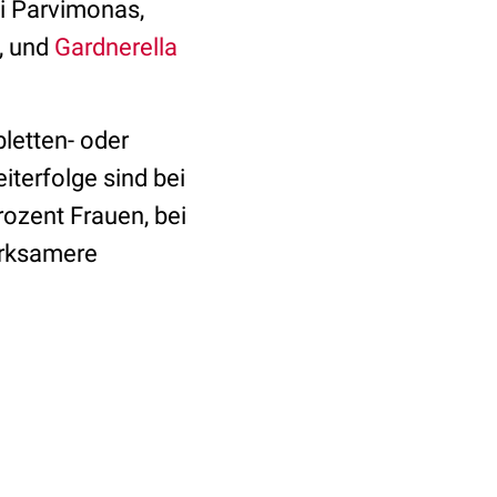
ei Parvimonas,
s, und
Gardnerella
bletten- oder
iterfolge sind bei
rozent Frauen, bei
irksamere