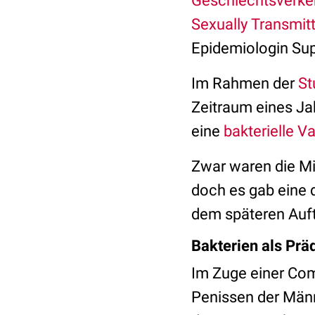
Geschlechtsverke
Sexually Transmit
Epidemiologin Sup
Im Rahmen der
St
Zeitraum eines Ja
eine
bakterielle V
Zwar waren die Mi
doch es gab eine 
dem späteren Auft
Bakterien als Prä
Im Zuge einer Comp
Penissen der Männe