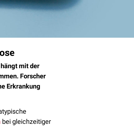
nose
 hängt mit der
ammen. Forscher
ine Erkrankung
 atypische
n
bei gleichzeitiger