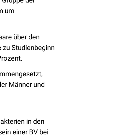
 Gruppe der
am um
aare über den
e zu Studienbeginn
Prozent.
sammengesetzt,
ller Männer und
akterien in den
ein einer BV bei