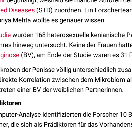
hr
begünstigt, weshalb sie manche Autoren der
ted Diseases
(STD) zuordnen. Ein Forscherte
riya Mehta wollte es genauer wissen.
udie
wurden 168 heterosexuelle kenianische P
hres hinweg untersucht. Keine der Frauen hatt
aginose
(BV), am Ende der Studie waren es 31 
kroben der Penisse völlig unterschiedlich zu
direkte Korrelation zwischen dem Mikrobiom a
reten einer BV der weiblichen Partnerinnen.
diktoren
uter-Analyse identifizierten die Forscher 10 B
r, die sich als Prädiktoren für das Vorhandens