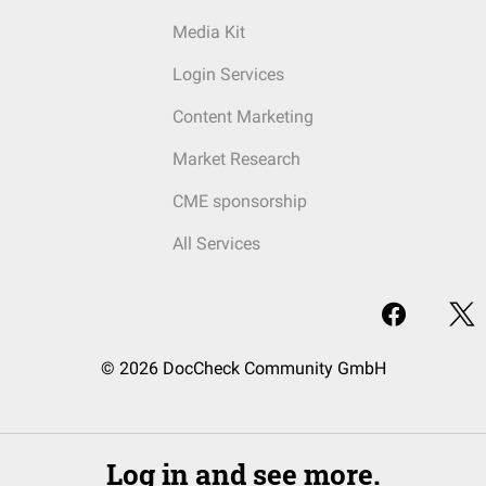
Media Kit
Login Services
Content Marketing
Market Research
CME sponsorship
All Services
© 2026 DocCheck Community GmbH
Log in and see more.