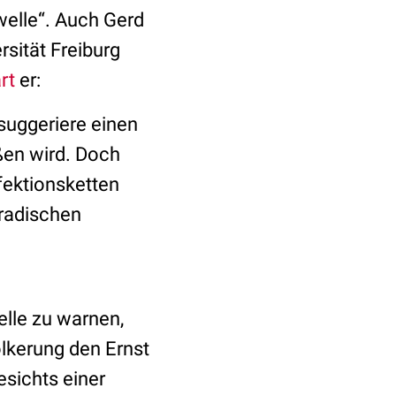
welle“. Auch Gerd
sität Freiburg
rt
er:
 suggeriere einen
ßen wird. Doch
nfektionsketten
radischen
elle zu warnen,
ölkerung den Ernst
esichts einer