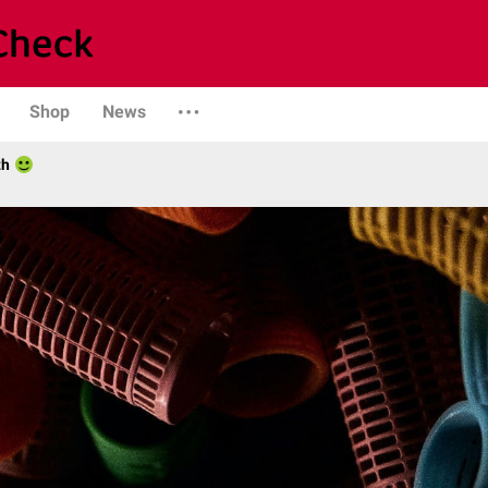
Shop
News
th