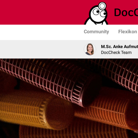
Community
Flexikon
M.Sc. Anke Aufmu
DocCheck Team