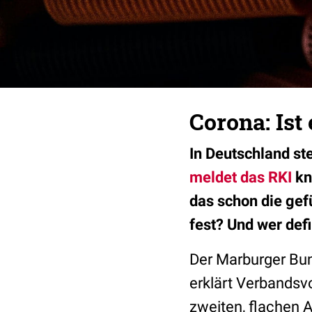
Corona: Ist
In Deutschland st
meldet das RKI
kn
das schon die gef
fest? Und wer def
Der Marburger Bund
erklärt Verbandsv
zweiten, flachen A