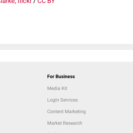
larke, flickr
/
CC BY
For Business
Media Kit
Login Services
Content Marketing
Market Research