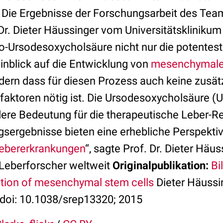
. Die Ergebnisse der Forschungsarbeit des Tea
Dr. Dieter Häussinger vom Universitätskliniku
ro-Ursodesoxycholsäure nicht nur die potentest
inblick auf die Entwicklung von
mesenchymale
ndern dass für diesen Prozess auch keine zusät
ktoren nötig ist. Die Ursodesoxycholsäure (
ere Bedeutung für die therapeutische Leber-R
sergebnisse bieten eine erhebliche Perspektive
ebererkrankungen
“, sagte Prof. Dr. Dieter Häus
Leberforscher weltweit
Originalpublikation:
Bi
iation of mesenchymal stem cells
Dieter Häussin
 doi: 10.1038/srep13320; 2015