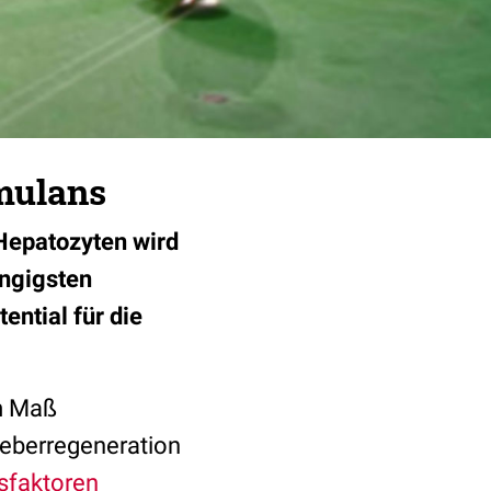
mulans
Hepatozyten wird
ängigsten
ential für die
em Maß
eberregeneration
faktoren