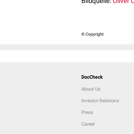
Bildquelle:
Oliver C
© Copyright
DocCheck
About Us
Investor Relations
Press
Career