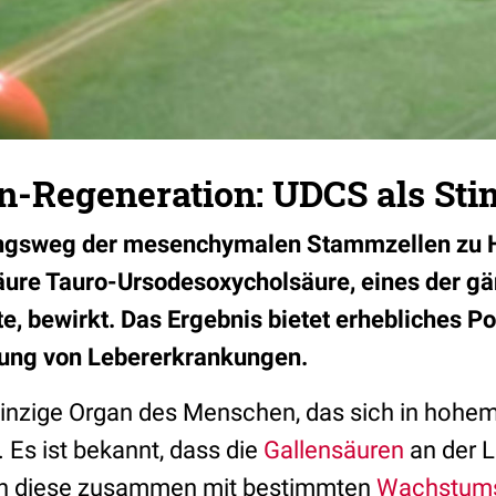
n-Regeneration: UDCS als Sti
ungsweg der mesenchymalen Stammzellen zu 
äure Tauro-Ursodesoxycholsäure, eines der g
 bewirkt. Das Ergebnis bietet erhebliches Pot
lung von Lebererkrankungen.
einzige Organ des Menschen, das sich in hoh
 Es ist bekannt, dass die
Gallensäuren
an der L
enn diese zusammen mit bestimmten
Wachstums