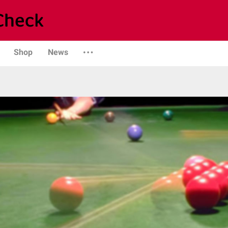
Shop
News