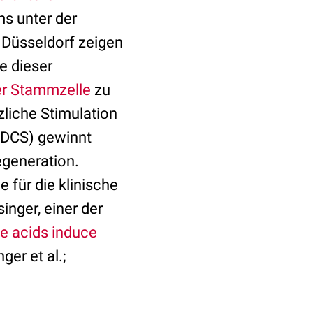
ms unter der
m Düsseldorf zeigen
e dieser
r Stammzelle
zu
zliche Stimulation
UDCS) gewinnt
egeneration.
 für die klinische
singer, einer der
le acids induce
ger et al.;