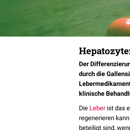
Hepatozyte
Der Differenzier
durch die Gallens
Lebermedikamente,
klinische Behand
Die
Leber
ist das 
regenerieren kann.
beteiligt sind, w