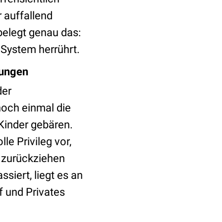
 auffallend
belegt genau das:
 System herrührt.
gungen
der
noch einmal die
Kinder gebären.
le Privileg vor,
e zurückziehen
siert, liegt es an
 und Privates