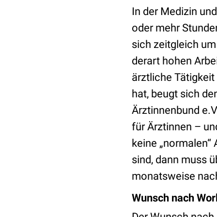
In der Medizin und
oder mehr Stunden 
sich zeitgleich u
derart hohen Arb
ärztliche Tätigke
hat, beugt sich d
Ärztinnenbund e.V.
für Ärztinnen – u
keine „normalen“ 
sind, dann muss üb
monatsweise nac
Wunsch nach Work-
Der Wunsch nach e