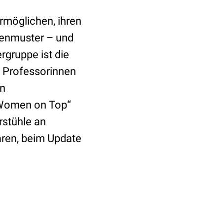
ermöglichen, ihren
llenmuster – und
rgruppe ist die
n Professorinnen
en
 Women on Top“
rstühle an
aren, beim Update