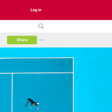
Log in
Share