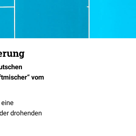
erung
eutschen
iftmischer“ vom
 eine
 der drohenden