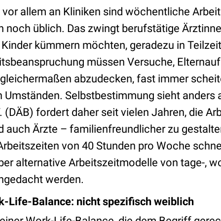
 vor allem an Kliniken sind wöchentliche Arbeit
noch üblich. Das zwingt berufstätige Ärztinne
m Kinder kümmern möchten, geradezu in Teilzeit
eitsbeanspruchung müssen Versuche, Elternau
it gleichermaßen abzudecken, fast immer scheit
en Umständen. Selbstbestimmung sieht anders 
 (DÄB) fordert daher seit vielen Jahren, die A
nd auch Ärzte – familienfreundlicher zu gestal
Arbeitszeiten von 40 Stunden pro Woche schn
er alternative Arbeitszeitmodelle von tage-, w
hgedacht werden.
Life-Balance: nicht spezifisch weiblich
iner Work-Life-Balance, die dem Begriff gerec