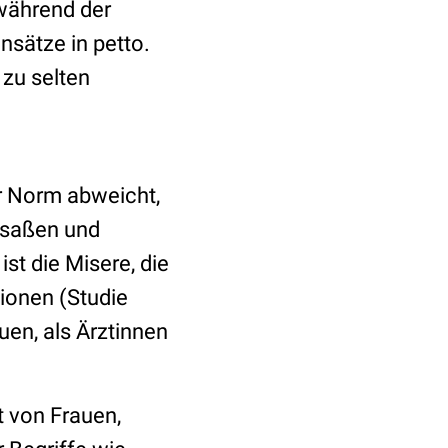
 während der
nsätze in petto.
zu selten
r Norm abweicht,
e saßen und
st die Misere, die
tionen (Studie
uen, als Ärztinnen
t von Frauen,