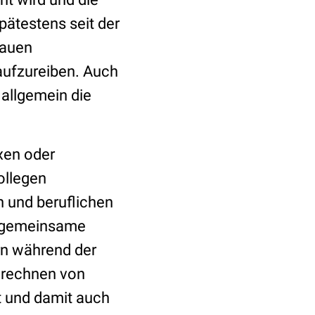
Spätestens seit der
rauen
aufzureiben. Auch
 allgemein die
xen oder
ollegen
 und beruflichen
s gemeinsame
rn während der
nrechnen von
t und damit auch