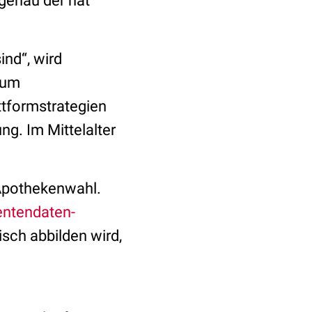
genau der hat
ind“, wird
 zum
ttformstrategien
ng. Im Mittelalter
 Apothekenwahl.
entendaten-
sch abbilden wird,