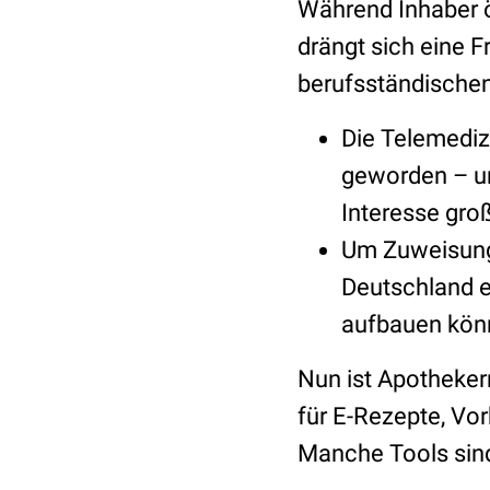
Während Inhaber ö
drängt sich eine 
berufsständische
Die Telemedizi
geworden – un
Interesse gro
Um Zuweisung
Deutschland e
aufbauen könn
Nun ist Apothekern
für E-Rezepte, Vo
Manche Tools sind