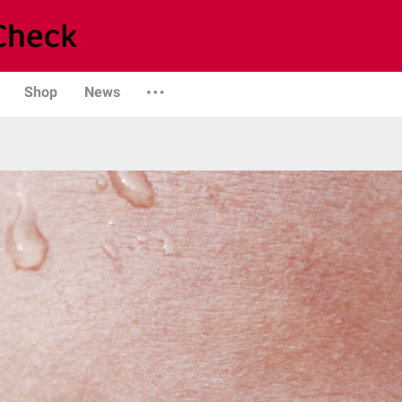
Shop
News