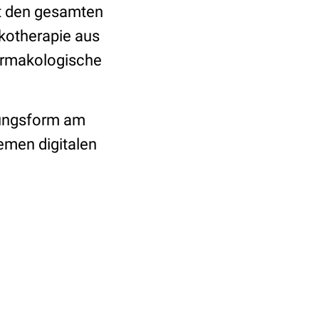
at den gesamten
kotherapie aus
harmakologische
gungsform am
emen digitalen