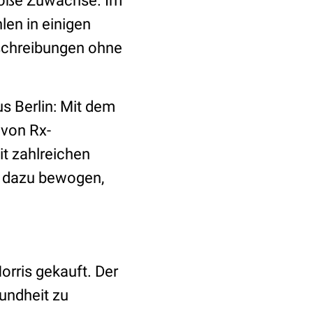
oße Zuwächse. Im
en in einigen
schreibungen ohne
s Berlin: Mit dem
 von Rx-
it zahlreichen
l dazu bewogen,
rris gekauft. Der
undheit zu