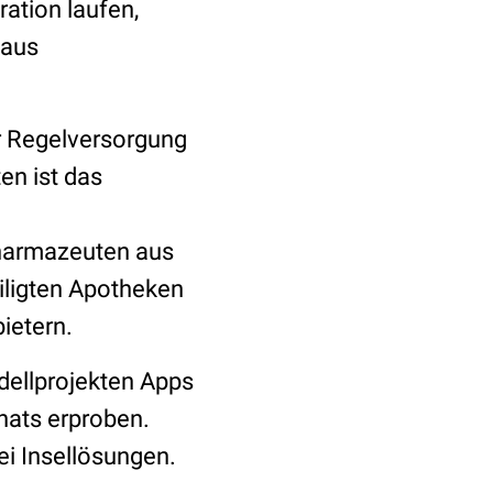
ation laufen,
 aus
er Regelversorgung
en ist das
harmazeuten aus
iligten Apotheken
bietern.
odellprojekten Apps
hats erproben.
bei Insellösungen.