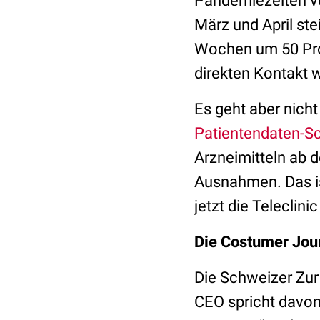
Pandemiezeiten ve
März und April st
Wochen um 50 Pro
direkten Kontakt 
Es geht aber nich
Patientendaten-S
Arzneimitteln ab 
Ausnahmen. Das is
jetzt die Teleclin
Die Costumer Jour
Die Schweizer Zur
CEO spricht davon