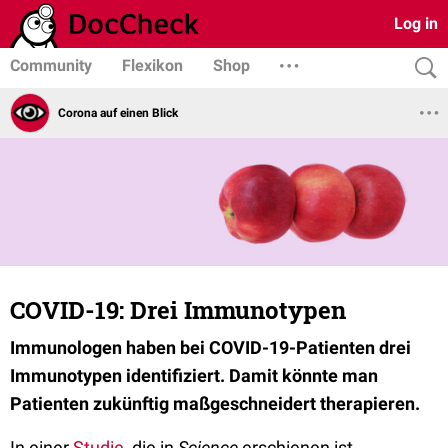
Log in
Community
Flexikon
Shop
Corona auf einen Blick
COVID-19: Drei Immunotypen
Immunologen haben bei COVID-19-Patienten drei
Immunotypen identifiziert. Damit könnte man
Patienten zukünftig maßgeschneidert therapieren.
In einer
Studie
, die in
Science
erschienen ist,