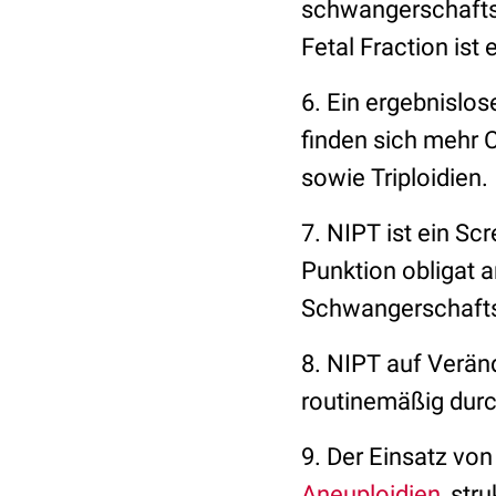
schwangerschaftss
Fetal Fraction ist
6. Ein ergebnislos
finden sich mehr
sowie Triploidien.
7. NIPT ist ein Sc
Punktion obligat a
Schwangerschaftsa
8. NIPT auf Verä
routinemäßig dur
9. Der Einsatz vo
Aneuploidien
, st