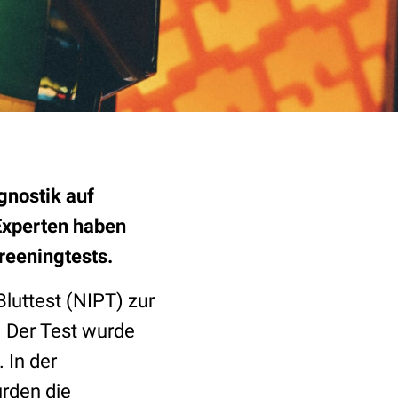
gnostik auf
Experten haben
reeningtests.
Bluttest (NIPT) zur
. Der Test wurde
 In der
rden die