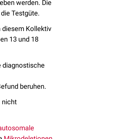
geben werden. Die
 die Testgüte.
n diesem Kollektiv
en 13 und 18
ne diagnostische
Befund beruhen.
 nicht
autosomale
re
Mikrodeletionen