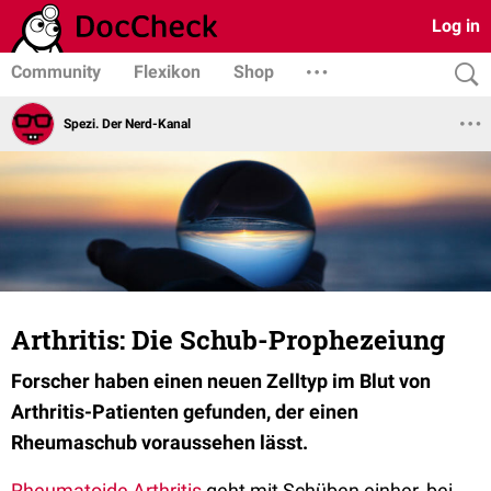
Log in
Community
Flexikon
Shop
Spezi. Der Nerd-Kanal
Arthritis: Die Schub-Prophezeiung
Forscher haben einen neuen Zelltyp im Blut von
Arthritis-Patienten gefunden, der einen
Rheumaschub voraussehen lässt.
Rheumatoide Arthritis
geht mit Schüben einher, bei