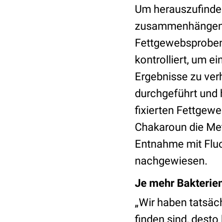
Um herauszufinden
zusammenhängen, 
Fettgewebsproben 
kontrolliert, um 
Ergebnisse zu ver
durchgeführt und 
fixierten Fettgewe
Chakaroun die Me
Entnahme mit Fluo
nachgewiesen.
Je mehr Bakterien
„Wir haben tatsäc
finden sind, dest