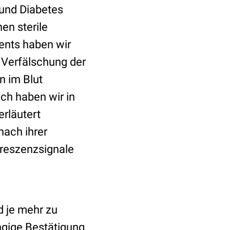
 und Diabetes
n sterile
ents haben wir
 Verfälschung der
n im Blut
ch haben wir in
erläutert
ach ihrer
oreszenzsignale
d je mehr zu
ngige Bestätigung