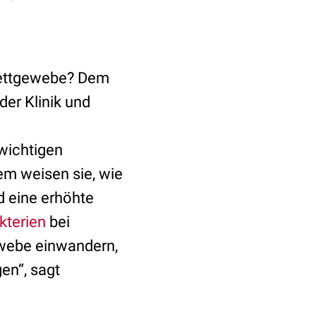
Fettgewebe? Dem
der Klinik und
ewichtigen
em weisen sie, wie
 eine erhöhte
kterien
bei
ewebe einwandern,
en“, sagt