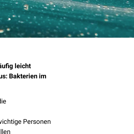
ufig leicht
us: Bakterien im
die
wichtige Personen
llen