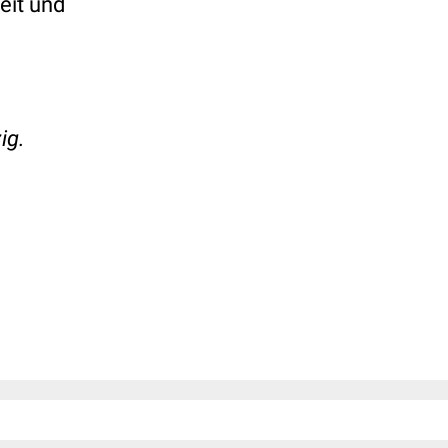
eit und
ig.