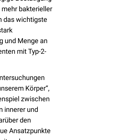
mehr bakterieller
n das wichtigste
stark
ng und Menge an
enten mit Typ-2-
 Untersuchungen
 unserem Körper“,
enspiel zwischen
 innerer und
arüber den
neue Ansatzpunkte