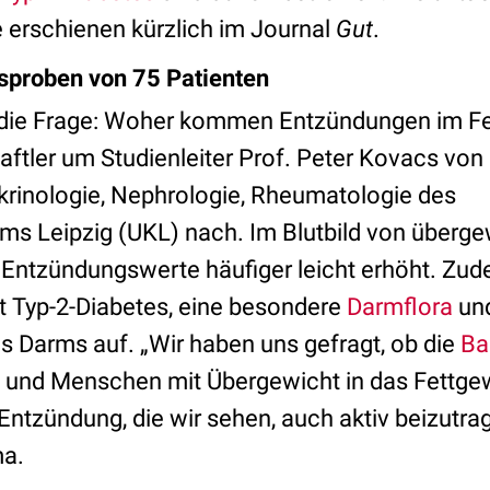
 erschienen kürzlich im Journal
Gut
.
sproben von 75 Patienten
die Frage: Woher kommen Entzündungen im 
tler um Studienleiter Prof. Peter Kovacs von 
okrinologie, Nephrologie, Rheumatologie des
ums Leipzig (UKL) nach. Im Blutbild von überg
 Entzündungswerte häufiger leicht erhöht. Zud
t Typ-2-Diabetes, eine besondere
Darmflora
und
es Darms auf. „Wir haben uns gefragt, ob die
Ba
n und Menschen mit Übergewicht in das Fettg
Entzündung, die wir sehen, auch aktiv beizutrag
ma.