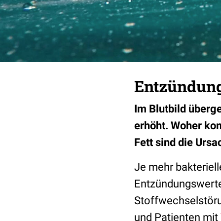
Entzündung
Im Blutbild überg
erhöht. Woher kom
Fett sind die Ursa
Je mehr bakteriel
Entzündungswerte 
Stoffwechselstör
und Patienten mit