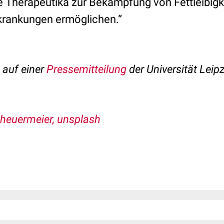
e Therapeutika zur Bekämpfung von Fettleibigk
krankungen ermöglichen.“
t auf einer
Pressemitteilung
der Universität Leipz
heuermeier, unsplash