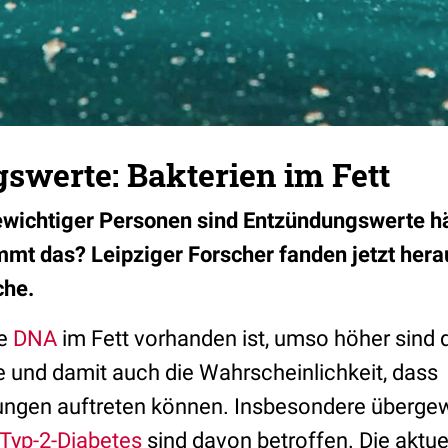
swerte: Bakterien im Fett
ewichtiger Personen sind Entzündungswerte hä
mt das? Leipziger Forscher fanden jetzt hera
che.
le
DNA
im Fett vorhanden ist, umso höher sind 
und damit auch die Wahrscheinlichkeit, dass
ungen auftreten können. Insbesondere überge
Typ-2-Diabetes
sind davon betroffen. Die aktue