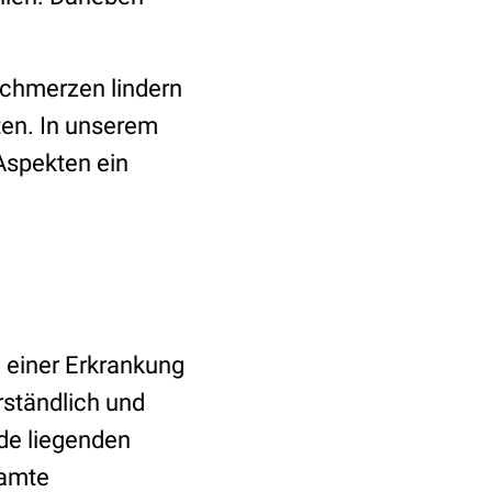
Schmerzen lindern
ten. In unserem
Aspekten ein
e einer Erkrankung
erständlich und
de liegenden
samte