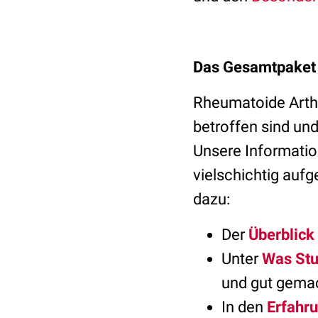
Das Gesamtpaket 
Rheumatoide Arthr
betroffen sind un
Unsere Informati
vielschichtig auf
dazu:
Der
Überblick
Unter
Was Stu
und gut gemac
In den
Erfahr