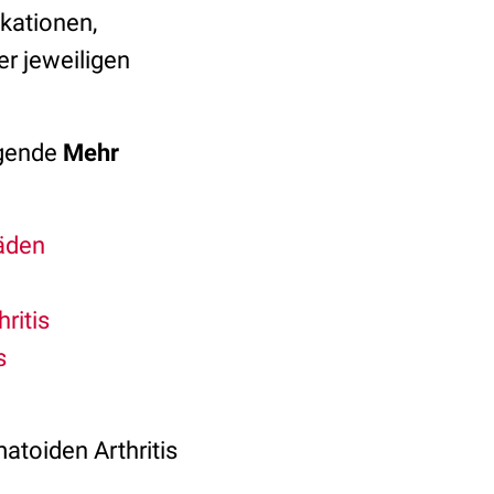
kationen,
r jeweiligen
lgende
Mehr
äden
ritis
s
atoiden Arthritis