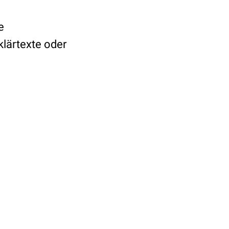
e
klärtexte oder