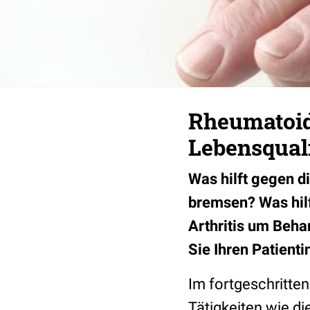
Rheumatoid
Lebensquali
Was hilft gegen d
bremsen? Was hilf
Arthritis um Beha
Sie Ihren Patient
Im fortgeschritte
Tätigkeiten wie d