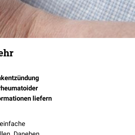
ehr
enkentzündung
 rheumatoider
rmationen liefern
 einfache
allen. Daneben