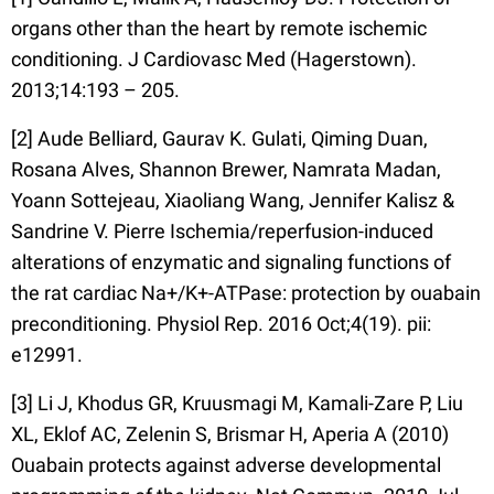
organs other than the heart by remote ischemic
conditioning. J Cardiovasc Med (Hagerstown).
2013;14:193 – 205.
[2] Aude Belliard, Gaurav K. Gulati, Qiming Duan,
Rosana Alves, Shannon Brewer, Namrata Madan,
Yoann Sottejeau, Xiaoliang Wang, Jennifer Kalisz &
Sandrine V. Pierre Ischemia/reperfusion-induced
alterations of enzymatic and signaling functions of
the rat cardiac Na+/K+-ATPase: protection by ouabain
preconditioning. Physiol Rep. 2016 Oct;4(19). pii:
e12991.
[3] Li J, Khodus GR, Kruusmagi M, Kamali-Zare P, Liu
XL, Eklof AC, Zelenin S, Brismar H, Aperia A (2010)
Ouabain protects against adverse developmental