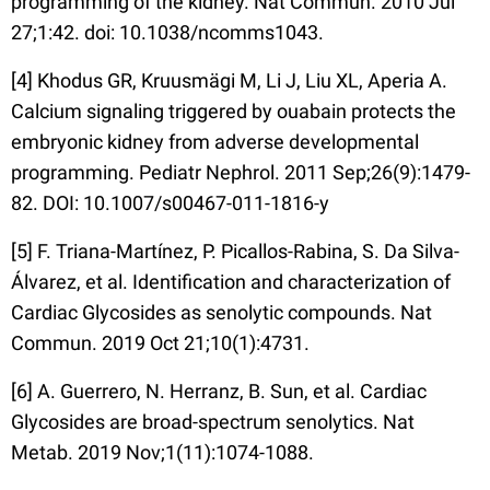
programming of the kidney. Nat Commun. 2010 Jul
27;1:42. doi: 10.1038/ncomms1043.
[4] Khodus GR, Kruusmägi M, Li J, Liu XL, Aperia A.
Calcium signaling triggered by ouabain protects the
embryonic kidney from adverse developmental
programming. Pediatr Nephrol. 2011 Sep;26(9):1479-
82. DOI: 10.1007/s00467-011-1816-y
[5] F. Triana-Martínez, P. Picallos-Rabina, S. Da Silva-
Álvarez, et al. Identification and characterization of
Cardiac Glycosides as senolytic compounds. Nat
Commun. 2019 Oct 21;10(1):4731.
[6] A. Guerrero, N. Herranz, B. Sun, et al. Cardiac
Glycosides are broad-spectrum senolytics. Nat
Metab. 2019 Nov;1(11):1074-1088.