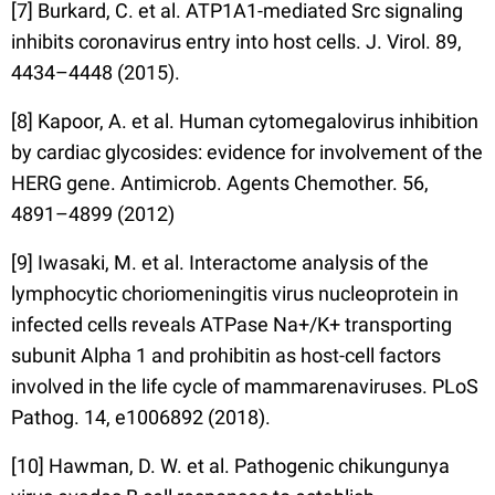
[7] Burkard, C. et al. ATP1A1-mediated Src signaling
inhibits coronavirus entry into host cells. J. Virol. 89,
4434–4448 (2015).
[8] Kapoor, A. et al. Human cytomegalovirus inhibition
by cardiac glycosides: evidence for involvement of the
HERG gene. Antimicrob. Agents Chemother. 56,
4891–4899 (2012)
[9] Iwasaki, M. et al. Interactome analysis of the
lymphocytic choriomeningitis virus nucleoprotein in
infected cells reveals ATPase Na+/K+ transporting
subunit Alpha 1 and prohibitin as host-cell factors
involved in the life cycle of mammarenaviruses. PLoS
Pathog. 14, e1006892 (2018).
[10] Hawman, D. W. et al. Pathogenic chikungunya