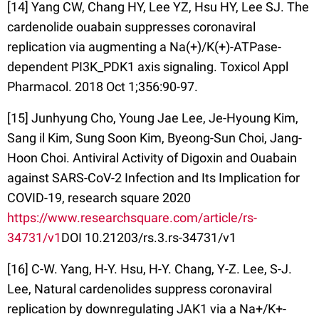
[14] Yang CW, Chang HY, Lee YZ, Hsu HY, Lee SJ. The
cardenolide ouabain suppresses coronaviral
replication via augmenting a Na(+)/K(+)-ATPase-
dependent PI3K_PDK1 axis signaling. Toxicol Appl
Pharmacol. 2018 Oct 1;356:90-97.
[15] Junhyung Cho, Young Jae Lee, Je-Hyoung Kim,
Sang il Kim, Sung Soon Kim, Byeong-Sun Choi, Jang-
Hoon Choi. Antiviral Activity of Digoxin and Ouabain
against SARS-CoV-2 Infection and Its Implication for
COVID-19, research square 2020
https://www.researchsquare.com/article/rs-
34731/v1
DOI 10.21203/rs.3.rs-34731/v1
[16] C-W. Yang, H-Y. Hsu, H-Y. Chang, Y-Z. Lee, S-J.
Lee, Natural cardenolides suppress coronaviral
replication by downregulating JAK1 via a Na+/K+-