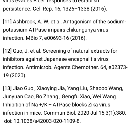
virus evades B cell responses to establish
persistence. Cell Rep. 16, 1326–1338 (2016).
[11] Ashbrook, A. W. et al. Antagonism of the sodium-
potassium ATPase impairs chikungunya virus
infection. MBio 7, e00693-16 (2016).
[12] Guo, J. et al. Screening of natural extracts for
inhibitors against Japanese encephalitis virus
infection. Antimicrob. Agents Chemother. 64, e02373-
19 (2020).
[13] Jiao Guo , Xiaoying Jia, Yang Liu, Shaobo Wang,
Junyuan Cao, Bo Zhang , Gengfu Xiao, Wei Wang.
Inhibition of Na +/K + ATPase blocks Zika virus
infection in mice. Commun Biol. 2020 Jul 15;3(1):380.
doi: 10.1038/s42003-020-1109-8.