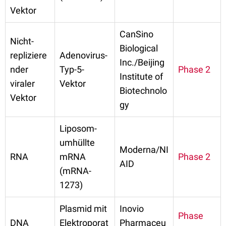
Vektor
CanSino
Nicht-
Biological
repliziere
Adenovirus-
Inc./Beijing
nder
Typ-5-
Phase 2
Institute of
viraler
Vektor
Biotechnolo
Vektor
gy
Liposom-
umhüllte
Moderna/NI
RNA
mRNA
Phase 2
AID
(mRNA-
1273)
Plasmid mit
Inovio
Phase
DNA
Elektroporat
Pharmaceu