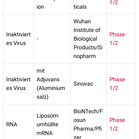
1/2
ion
ticals
Wuhan
Institute of
Inaktiviert
Phase
-
Biological
es Virus
1/2
Products/Si
nopharm
mit
Inaktiviert
Adjuvans
Phase
Sinovac
es Virus
(Aluminium
1/2
salz)
BioNTech/F
Liposom-
osun
Phase
RNA
umhüllte
Pharma/Pfi
1/2
mRNA
zer